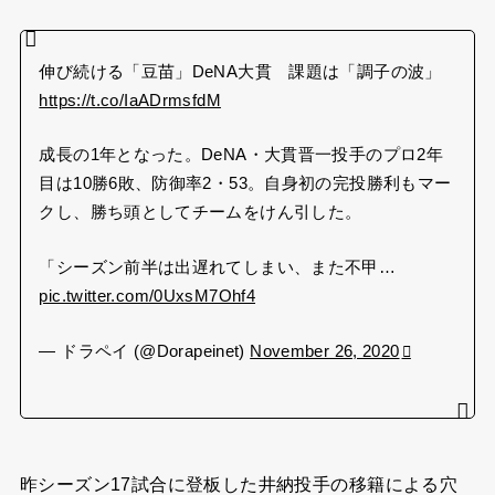
伸び続ける「豆苗」DeNA大貫 課題は「調子の波」
https://t.co/IaADrmsfdM
成長の1年となった。DeNA・大貫晋一投手のプロ2年
目は10勝6敗、防御率2・53。自身初の完投勝利もマー
クし、勝ち頭としてチームをけん引した。
「シーズン前半は出遅れてしまい、また不甲…
pic.twitter.com/0UxsM7Ohf4
— ドラペイ (@Dorapeinet)
November 26, 2020
昨シーズン17試合に登板した井納投手の移籍による穴