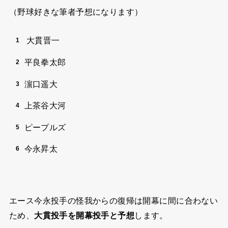
（野球好きな筆者予想になります）
大貫晋一
平良拳太郎
濵口遥大
上茶谷大河
ピープルズ
今永昇太
エース今永投手の怪我からの復帰は開幕に間に合わない
ため、
大貫投手を開幕投手と予想
します。