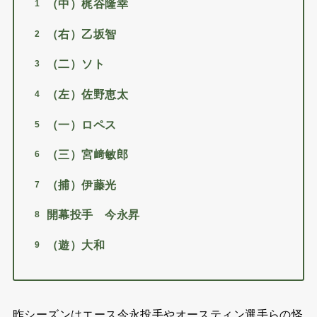
（中）梶谷隆幸
（右）乙坂智
（二）ソト
（左）佐野恵太
（一）ロペス
（三）宮﨑敏郎
（捕）伊藤光
開幕投手 今永昇
（遊）大和
昨シーズンはエース今永投手やオースティン選手らの怪