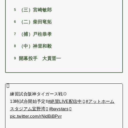
（三）宮崎敏郎
（二）柴田竜拓
（捕）戸柱恭孝
（中）神里和毅
開幕投手 大貫晋一
練習試合阪神タイガース戦⚾️
13時試合開始予定‼️
#絶賛LIVE配信中
#アットホーム
スタジアム宜野湾
#baystars
pic.twitter.com/rNjdBiBPvr