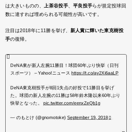
は大きいものの、
上茶谷投手
、
平良投手
らが規定投球回
数に達すれば埋められる可能性が高いです。
注目は2018年に11勝を挙げ、
新人賞に輝いた東克樹投
手
の復帰。
DeNA東が新人左腕11勝目！球団60年ぶり快挙（日刊
スポーツ） – Yahoo!ニュース
https://t.co/ay2Xi6aaLP
DeNA東克樹投手が8回1失点の好投で11勝目を挙げ
た。球団の新人左腕の11勝は58年鈴木隆以来60年ぶり
快挙となった。
pic.twitter.com/eenxZeQb1g
— のもとけ (@gnomotoke)
September 19, 2018