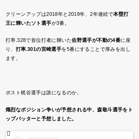
クリーンアップは2018年と2019年、2年連続で
本塁打
王に輝いたソト選手
が3番。
打率.328で首位打者に輝いた
佐野選手が不動の4番
に座
り、
打率.301の宮崎選手
を5番にすることで厚みを出し
ます。
ポスト梶谷選手は誰になるのか。
熾烈なポジション争いが予想される中、森敬斗選手をト
ップバッターと予想しました。