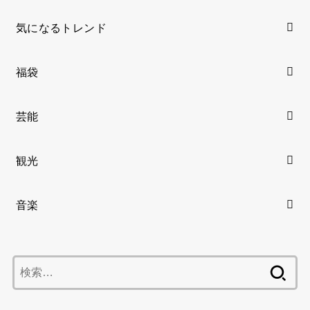
気になるトレンド
福袋
芸能
観光
音楽
検
索: