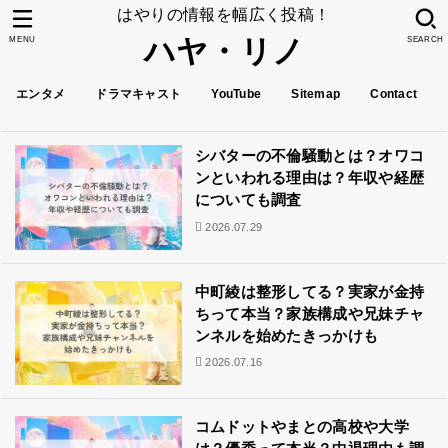
はやりの情報を幅広く投稿！
ハヤ・リノ
MENU
SEARCH
エンタメ
ドラマキャスト
YouTube
Sitemap
Contact
シバターの不倫騒動とは？オワコ
ンといわれる理由は？年収や経歴
についても調査
2026.07.29
中町綾は整形してる？実家が金持
ちって本当？家族構成や兄妹チャ
ンネルを始めたきっかけも
2026.07.16
コムドットやまとの高校や大学