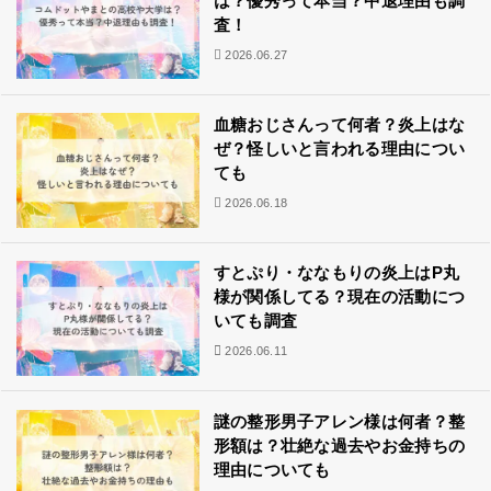
は？優秀って本当？中退理由も調
査！
2026.06.27
血糖おじさんって何者？炎上はな
ぜ？怪しいと言われる理由につい
ても
2026.06.18
すとぷり・ななもりの炎上はP丸
様が関係してる？現在の活動につ
いても調査
2026.06.11
謎の整形男子アレン様は何者？整
形額は？壮絶な過去やお金持ちの
理由についても