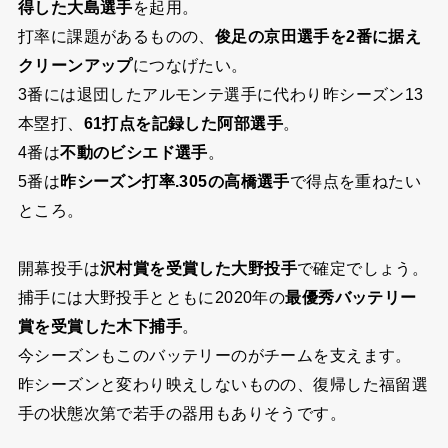
得した大島選手
を起用。
打率に課題があるものの、
俊足の京田選手を2番に据え
クリーンアップ
につなげたい。
3番には退団したアルモンテ選手に代わり昨シーズン13
本塁打、
61打点を記録した阿部選手
。
4番は
不動のビシエド選手
。
5番は
昨シーズン打率.305の高橋選手
で得点を重ねたい
ところ。
開幕投手は
沢村賞を受賞した大野投手
で確定でしょう。
捕手には大野投手とともに2020年の
最優秀バッテリー
賞を受賞した木下捕手
。
今シーズンもこのバッテリーのがチームを支えます。
昨シーズンと変わり映えしないものの、復帰した福留選
手の状態次第で若手の器用もありそうです。