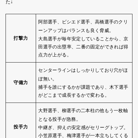
た↓
阿部選手、ビシエド選手、高橋選手のクリ
ーンアップはバランスも良く脅威。
打撃力
大島選手が毎年安定していることから、京
田選手の出塁率、二番の固定ができれば得
点力が上がる。
センターラインはしっかりしており穴がほ
ぼ無い。
守備力
捕手を誰にするかが課題であり、木下選手
がどこまで成長するかで変わる。
大野選手、柳選手の二本柱の他もう一枚軸
となる投手が急務。
投手力
中継ぎ、抑えの安定感がセリーグトップ。
小笠原選手、梅津選手が一本立ちしてくる