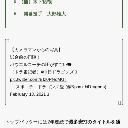
（捕）木下拓哉
開幕投手 大野雄大
【カメラマンからの写真】
試合前の円陣！
パウエルコーチの圧がすごい🐘
（ドラ番記者）
#中日ドラゴンズ
pic.twitter.com/Bfz0PNdMUT
— スポニチ ドラゴンズ愛 (@SponichiDragons)
February 18, 2021
トップバッターには2年連続で
最多安打のタイトルを獲