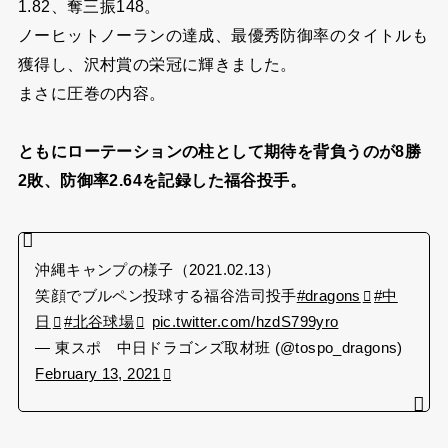
1.82、奪三振148。
ノーヒットノーランの達成、最優秀防御率のタイトルも
獲得し、沢村賞の栄冠に輝きました。
まさに圧巻の内容。
ともにローテーションの柱として期待を背負うのが8勝
2敗、防御率2.64を記録した福谷投手。
沖縄キャンプの様子（2021.02.13）
笑顔でブルペン投球する福谷浩司投手
#dragons
#中
日
#北谷球場
pic.twitter.com/hzdS799yro
— 東スポ 中日ドラゴンズ取材班 (@tospo_dragons)
February 13, 2021