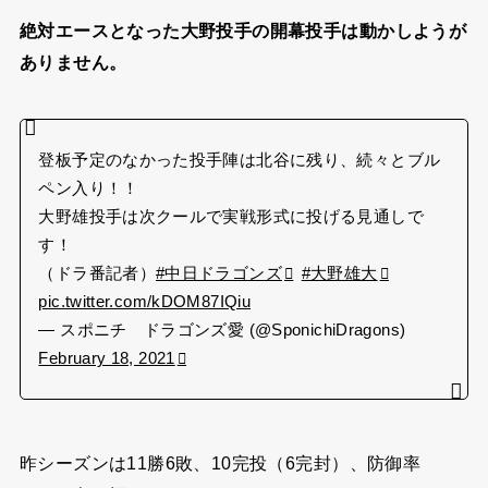
絶対エースとなった大野投手の開幕投手は動かしようが
ありません。
登板予定のなかった投手陣は北谷に残り、続々とブル
ペン入り！！
大野雄投手は次クールで実戦形式に投げる見通しで
す！
（ドラ番記者）
#中日ドラゴンズ
#大野雄大
pic.twitter.com/kDOM87IQiu
— スポニチ ドラゴンズ愛 (@SponichiDragons)
February 18, 2021
昨シーズンは11勝6敗、10完投（6完封）、防御率