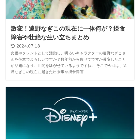
激変！遠野なぎこの現在に一体何が？摂食
障害や壮絶な生い立ちまとめ
2024.07.18
女優やタレントとして活動し、明るいキャラクターの遠野なぎこさ
んを任意でよろしいですか？数年前から痩せてですか激変したこと
が話題になり、世間を騒がせているようですね。 そこで今回は、遠
野なぎこの現在に起きた出来事や摂食障害...