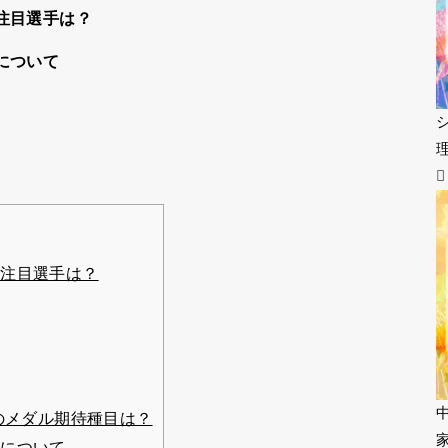
注目選手は？
について
注目選手は？
のメダル期待種目は？
について