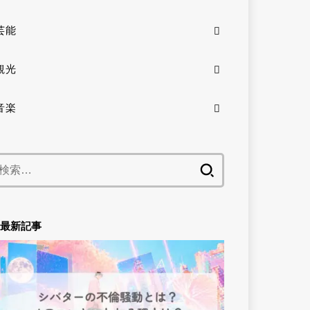
芸能
観光
音楽
検
索:
最新記事