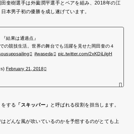
田奎樹選手は外薗潤平選手とペアを組み、2018年の江
、日本男子初の優勝を成し遂げています。
樹 『結果は通過点』
での競技生活。世界の舞台でも活躍を見せた岡田奎の４
sousuposailing
#waseda
pic.twitter.com/2xKDiLjlgH
s)
February 21, 2018
りをする
「スキッパー」
と呼ばれる役割を担当します。
ではどんな風が吹いているのかを予想するのがとても上