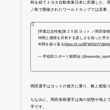
時を経てトヨタ自動車東日本に所属した、岡
ノ島で開催されたワールドカップでは見事
[卒業記念特集]第２５回 ヨット ／岡田奎
仲間と感情を共有する楽しさを知った早大
年間を振り返る
https://t.co/6FWGbVYdjA
#
— 早稲田スポーツ新聞会 (@waseda_sport
岡田選手はヨットの後方に乗り、帆と舵取
ちなみに、岡田奎樹選手は海の状態や海上
手です。