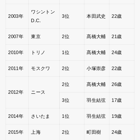
ワシントン
2003年
3位
本田武史
22歳
D.C.
2007年
東京
2位
髙橋大輔
21歳
2010年
トリノ
1位
髙橋大輔
24歳
2011年
モスクワ
2位
小塚崇彦
22歳
2位
髙橋大輔
26歳
2012年
ニース
3位
羽生結弦
17歳
2014年
さいたま
1位
羽生結弦
19歳
2015年
上海
2位
町田樹
24歳