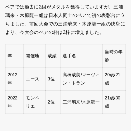
ペアでは過去に2組がメダルを獲得していますが、三浦
璃来・木原龍一組は日本人同士のペアで初の表彰台に立
ちました。前回大会での三浦璃来・木原龍一組の快挙に
より、今大会のペアの枠は3枠に増えました。
当時の年
年
開催地
成績
選手名
齢
2012
高橋成美/マーヴィ
20歳/21
ニース
3位
年
ン・トラン
歳
2022
モンペ
21歳/30
2位
三浦璃来/木原龍一
年
リエ
歳