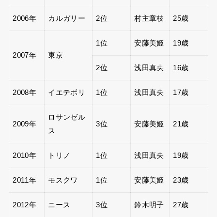
2006年
カルガリー
2位
村主章枝
25歳
1位
安藤美姫
19歳
2007年
東京
2位
浅田真央
16歳
2008年
イエテボリ
1位
浅田真央
17歳
ロサンゼル
2009年
3位
安藤美姫
21歳
ス
2010年
トリノ
1位
浅田真央
19歳
2011年
モスクワ
1位
安藤美姫
23歳
2012年
ニース
3位
鈴木明子
27歳