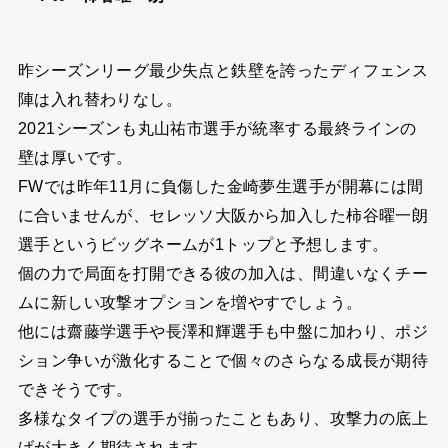
昨シーズンリーグ最少失点と鉄壁を誇ったディフェンス
陣は入れ替わりなし。
2021シーズンも丸山祐市選手が統率する最終ラインの
壁は厚いです。
FWでは昨年11月に負傷した金崎夢生選手が開幕には間
に合いませんが、セレッソ大阪から加入した柿谷曜一朗
選手というビッグネームが1トップと予想します。
個の力で局面を打開できる彼の加入は、間違いなくチー
ムに新しい攻撃オプションを増やすでしょう。
他には齋藤学選手や長澤和輝選手も中盤に加わり、ポジ
ション争いが激化することで個々のさらなる成長が期待
できそうです。
多様なタイプの選手が揃ったこともあり、攻撃力の底上
げが大きく期待されます。