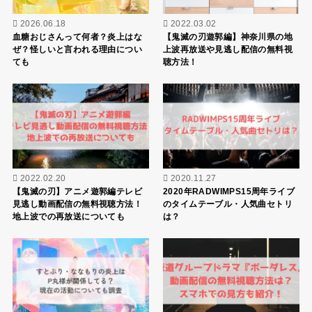
2026.06.18
2022.03.02
血糖おじさんって何者？炎上はな
【鬼滅の刃遊郭編】神奈川県の地
ぜ？怪しいと言われる理由につい
上波再放送や見逃し配信の無料視
ても
聴方法！
2022.02.20
2020.11.27
【鬼滅の刃】アニメ遊郭編テレビ
2020年RADWIMPS15周年ライブ
見逃し動画配信の無料視聴方法！
のタイムテーブル・人気曲セトリ
地上波での再放送についても
は？