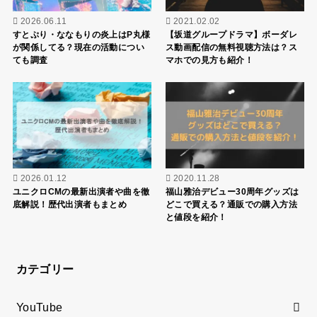
2026.06.11
2021.02.02
すとぷり・ななもりの炎上はP丸様
【坂道グループドラマ】ボーダレ
が関係してる？現在の活動につい
ス動画配信の無料視聴方法は？ス
ても調査
マホでの見方も紹介！
2026.01.12
2020.11.28
ユニクロCMの最新出演者や曲を徹
福山雅治デビュー30周年グッズは
底解説！歴代出演者もまとめ
どこで買える？通販での購入方法
と値段を紹介！
カテゴリー
YouTube