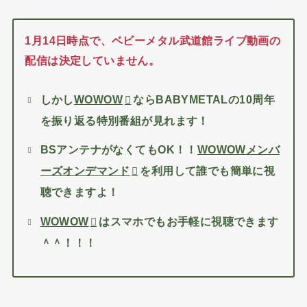
1月14日時点で、ベビーメタル武道館ライブ動画の
配信は決定していません。
しかし
WOWOW
ならBABYMETALの10周年
を振り返る特別番組が見れます！
BSアンテナがなくてもOK！！
WOWOWメンバ
視
ーズオンデマンド
を利用して誰でも簡単に
聴できますよ！
スマホでもお手軽に視聴できます
WOWOW
は
＾＾！！！