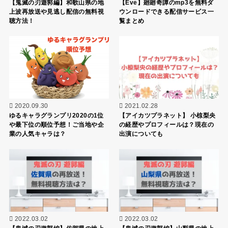
【鬼滅の刃遊郭編】和歌山県の地
【Eve】廻廻奇譚のmp3を無料ダ
上波再放送や見逃し配信の無料視
ウンロードできる配信サービス一
聴方法！
覧まとめ
2020.09.30
2021.02.28
ゆるキャラグランプリ2020の1位
【アイカツプラネット】 小椋梨央
や最下位の順位予想！ご当地や企
の経歴やプロフィールは？現在の
業の人気キャラは？
出演についても
2022.03.02
2022.03.02