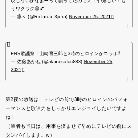
現しないかなぁーって願ってたのでスゴイ!嬉しい！も
うワクワク😃💕
— 凛々 (@Rintarou_3jima)
November 25, 2021
FNS歌謡祭！山崎育三郎と3時のヒロインがコラボ⁉️
— 佐藤あかね (@akanesatou888)
November 25,
2021
第2夜の放送は、テレビの前で3時のヒロインのパフォ
ーマンスと歌唱力をしっかりエンジョイしたいですよ
ね！
（筆者も当日は、用事を済ませて早めにテレビの前にス
タンバイします。w）