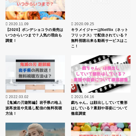
2020.11.09
2020.09.25
【2020】ポンデショコラの発売は
キラメイジャーはNetflix（ネット
いつからいつまで？人気の理由も
フリックス）で配信されている？
調査！
無料視聴出来る動画サービスはこ
こ！
2022.03.02
2021.04.16
【鬼滅の刃遊郭編】岩手県の地上
戯ちゃん。は顔出ししていて整形
波再放送や見逃し配信の無料視聴
はしている？素顔や容姿について
方法！
徹底調査