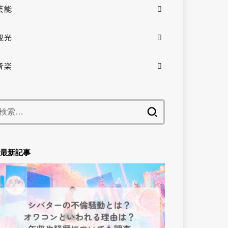
芸能
観光
音楽
検
索:
最新記事