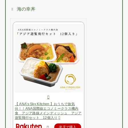
海の幸丼
【 ANA’s Sky Kitchen 】おうちで旅気
分！！ANA国際線エコノミークラス機内
食 アジア路線メインディッシュ アジア
遊覧飛行セット 12個入り
楽天で購入