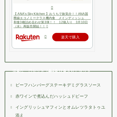
【 ANA’s Sky Kitchen 】おうちで旅気分！！ANA国
際線エコノミークラス機内食 メインディッシュ
和食3種詰め合わせ第3弾！！ 12個入り 3月10日
（水）再販売開始！！
楽天で購入
洋食な一日セット（各4食12食入り）セット
ビーフハンバーグステーキデミグラスソース
赤ワインで煮込んだハッシュドビーフ
イングリッシュマフィンとオムレツラタトゥユ
添え