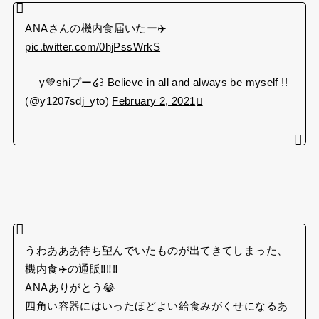
ANAさんの機内食届いたー✈️
pic.twitter.com/0hjPssWrkS
— y💚shiプー໒꒱ Believe in all and always be myself !!
(@y1207sdj_yto)
February 2, 2021
うわあああ待ち望んでいたものが出てきてしまった、
機内食✈️の通販‼︎‼︎‼︎
ANAありがとう😂
四角い容器にはいったほどよい給食みがくせになるあ