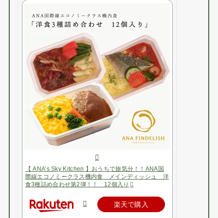
【 ANA’s Sky Kitchen 】おうちで旅気分！！ANA国
際線エコノミークラス機内食 メインディッシュ 洋
食3種詰め合わせ第2弾！！ 12個入り
楽天で購入