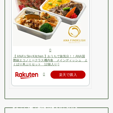
【 ANA’s Sky Kitchen 】おうちで旅気分！！ANA国
際線エコノミークラス機内食 メインディッシュ よ
くばり丼ぶりセット 12個入り
楽天で購入
まんぷく3種（各4食12食入り）セット