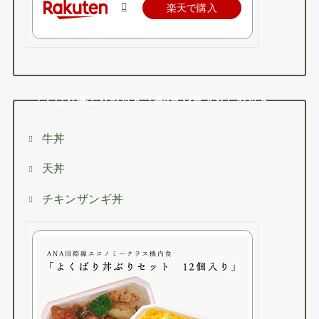
楽天で購入
よくばり丼ぶりセット（各4食12食入り）セット
牛丼
天丼
チキンザンギ丼