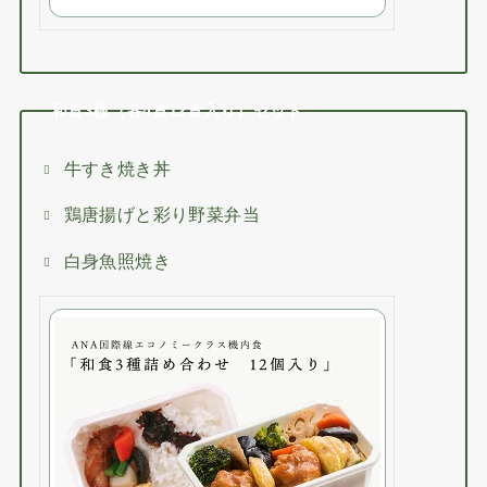
和食3種（各4食12食入り）セット
牛すき焼き丼
鶏唐揚げと彩り野菜弁当
白身魚照焼き