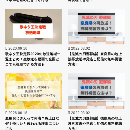
2020.09.16
2022.03.02
歌ネタ王決定戦2020の放送地域一
【鬼滅の刃遊郭編】奈良県の地上
覧まとめ！生放送を動画で全国ど
波再放送や見逃し配信の無料視聴
こでも視聴できる方法も
方法！
2026.06.18
2022.03.02
血糖おじさんって何者？炎上はな
【鬼滅の刃遊郭編】徳島県の地上
ぜ？怪しいと言われる理由につい
波再放送や見逃し配信の無料視聴
ても
方法！