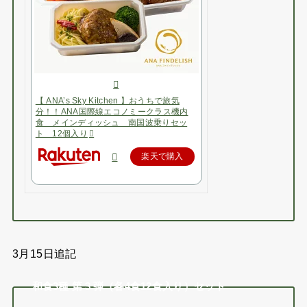
【 ANA’s Sky Kitchen 】おうちで旅気
分！！ANA国際線エコノミークラス機内
食 メインディッシュ 南国波乗りセッ
ト 12個入り
楽天で購入
3月15日追記
和食3種 第３弾（各4食12食入り）セット