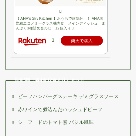
【 ANA’s Sky Kitchen 】おうちで旅気分！！ ANA国
際線エコノミークラス機内食 メインディッシュ ま
んぷく3種詰め合わせ 12個入り
楽天で購入
洋食3種（各4食12食入り）セット
ビーフハンバーグステーキ デミグラスソース
赤ワインで煮込んだハッシュドビーフ
シーフードのトマト煮 バジル風味