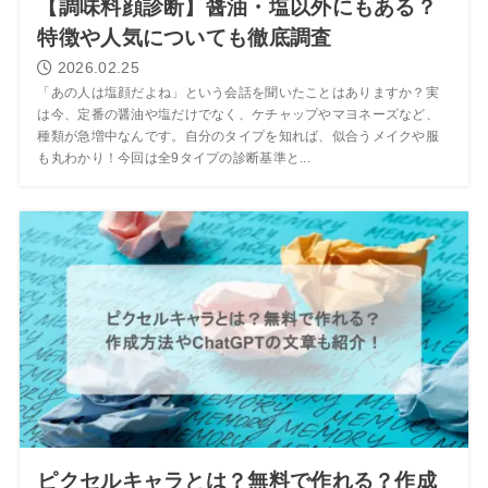
【調味料顔診断】醤油・塩以外にもある？
特徴や人気についても徹底調査
2026.02.25
「あの人は塩顔だよね」という会話を聞いたことはありますか？実
は今、定番の醤油や塩だけでなく、ケチャップやマヨネーズなど、
種類が急増中なんです。自分のタイプを知れば、似合うメイクや服
も丸わかり！今回は全9タイプの診断基準と...
ピクセルキャラとは？無料で作れる？作成