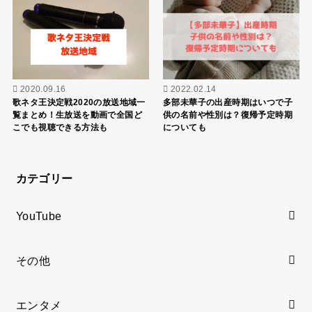
2020.09.16
2022.02.14
歌ネタ王決定戦2020の放送地域一
多部未華子の出産時期はいつで子
覧まとめ！生放送を動画で全国ど
供の名前や性別は？復帰予定時期
こでも視聴できる方法も
についても
カテゴリー
YouTube
その他
エンタメ