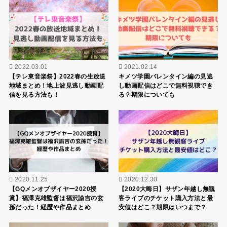
2022.03.01
2021.02.14
【テレ東音楽祭】2022春の生放送
キメツ学園バレンタイン編の見逃
地域まとめ！地上波見逃し動画配
し動画配信はどこで無料視聴でき
信を見る方法も！
る？期限についても
2020.11.25
2020.12.30
【GQメンオブザイヤー2020授
【2020大晦日】サザン年越し無観
賞】福澤克雄監督は福沢諭吉の玄
客ライブのチケット購入方法と最
孫だった！経歴や作品まとめ
安値はどこ？期限はいつまで？