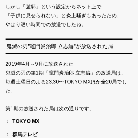
しかし「遊郭」という設定からネット上で
「子供に見せられない」と炎上騒ぎもあったため、
やはり遅い時間での放送でしたね。
鬼滅の刃”竈門炭治郎|立志編”が放送された局
2019年4月～9月に放送された
鬼滅の刃の第1期「竈門炭治郎 立志編」の
放送局は、
毎週土曜日のよる23:30〜TOKYO MXほか全20局でし
た。
第1期の放送された局は次の通りです。
TOKYO MX
群馬テレビ