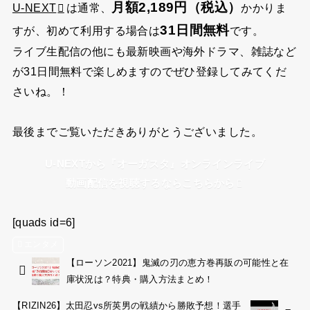
月額2,189円（税込）
U-NEXT
は通常、
かかりま
31日間無料
すが、初めて利用する場合は
です。
ライブ生配信の他にも最新映画や海外ドラマ、雑誌など
が31日間無料で楽しめますのでぜひ登録してみてくだ
さいね。！
最後までご覧いただきありがとうございました。
U-NEXTから『オーガスタ』オンラインライブ
動画配信を視聴するならこちらから
[quads id=6]
エンタメ
【ローソン2021】鬼滅の刃の恵方巻再販の可能性と在
庫状況は？特典・購入方法まとめ！
【RIZIN26】太田忍vs所英男の戦績から勝敗予想！選手