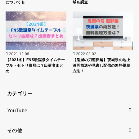
についても
域も調査！
2021.12.08
2022.03.02
【2021冬】FNS歌謡祭タイムテー
【鬼滅の刃遊郭編】茨城県の地上
ブル・セトリ曲順は？出演者まと
波再放送や見逃し配信の無料視聴
め
方法！
カテゴリー
YouTube
その他