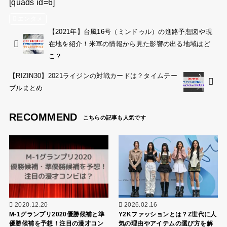
[quads id=6]
エンタメ
【2021年】台風16号（ミンドゥル）の進路予想図や現
在地を紹介！米軍の情報から見た影響の出る地域はど
こ？
【RIZIN30】2021ライジンの対戦カードは？タイムテー
ブルまとめ
RECOMMEND
2020.12.20
2026.02.16
M-1グランプリ2020優勝候補と準
Y2Kファッションとは？Z世代に人
優勝候補を予想！注目の漫才コン
気の理由やアイテムの選び方を解