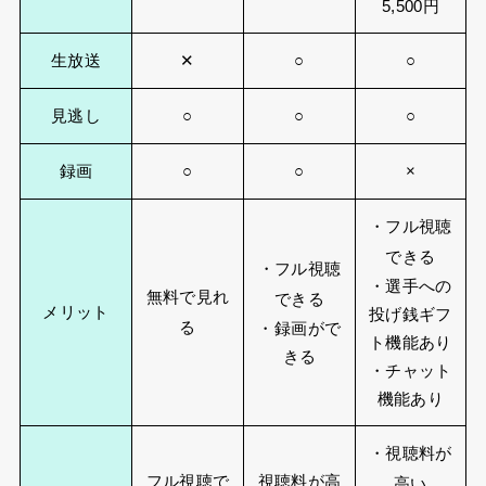
5,500円
生放送
✕
○
○
見逃し
○
○
○
録画
○
○
×
・フル視聴
できる
・フル視聴
・選手への
無料で見れ
できる
メリット
投げ銭ギフ
る
・録画がで
ト機能あり
きる
・チャット
機能あり
・視聴料が
フル視聴で
視聴料が高
高い