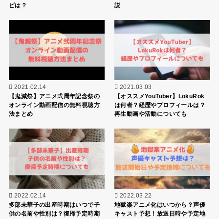
ビは？
説
2021.02.14
2021.03.03
【鬼滅祭】アニメ弐周年記念祭の
【オススメYouTuber】LokuRok
オンライン動画配信の無料視聴方
は何者？経歴やプロフィールは？
法まとめ
再生動画や活動についても
2022.02.14
2022.03.22
多部未華子の出産時期はいつで子
地獄楽アニメ化はいつから？声優
供の名前や性別は？復帰予定時期
キャスト予想！放送日時や予定地