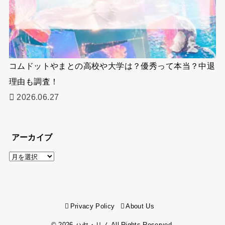
コムドットやまとの高校や大学は？優秀って本当？中退
理由も調査！
2026.06.27
アーカイブ
ア
ー
カ
イ
Privacy Policy
About Us
ブ
© 2026
ハヤ・リノ
All Rights Reserved.