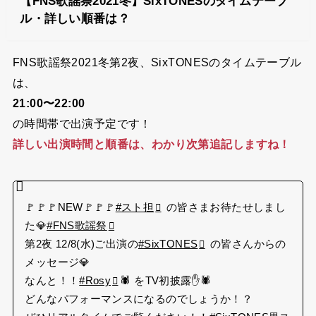
【FNS歌謡祭2021冬】SixTONESのタイムテーブ
ル・詳しい順番は？
FNS歌謡祭2021冬第2夜、SixTONESのタイムテーブル
は、
21:00〜22:00
の時間帯で出演予定です！
詳しい出演時間と順番は、わかり次第追記しますね！
🚩🚩🚩NEW🚩🚩🚩
#スト担
の皆さまお待たせしまし
た💎
#FNS歌謡祭
第2夜 12/8(水)ご出演の
#SixTONES
の皆さんからの
メッセージ💎
なんと！！
#Rosy
🕷 をTV初披露✋🕷
どんなパフォーマンスになるのでしょうか！？