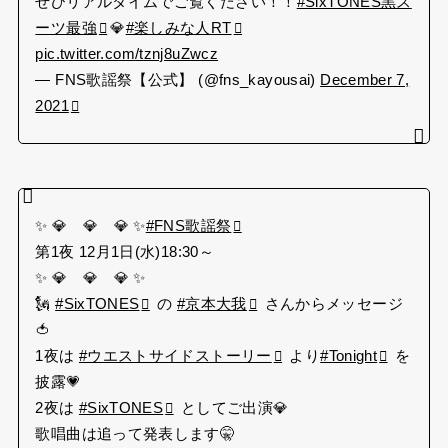
ぜひリアルタイムでご覧ください！！
#SixTONES黒ス
ーツ最強
💎
#楽しみな人RT
pic.twitter.com/tznj8uZwcz
— FNS歌謡祭【公式】 (@fns_kayousai)
December 7,
2021
✨ 💎 💎 💎 ✨
#FNS歌謡祭
第1夜 12月1日(水)18:30～
✨ 💎 💎 💎 ✨
🗽
#SixTONES
の
#京本大我
さんからメッセージ
🍅
1夜は
#ウエストサイドストーリー
より
#Tonight
を
披露💗
2夜は
#SixTONES
としてご出演💎
歌唱曲は追って発表します🤫