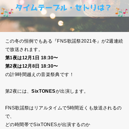
この冬の恒例でもある『FNS歌謡祭2021冬』が2週連続
で放送されます。
第1夜は12月1日
18:30〜
第2夜は12月8日 18:30〜
の計9時間越えの音楽祭典です！
第2夜には
、
SixTONES
が出演します。
FNS歌謡祭はリアルタイムで5時間近くも放送されるの
で、
どの時間帯でSixTONESが出演するのか