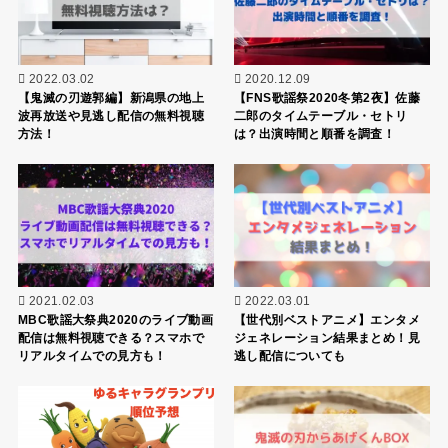
2022.03.02
2020.12.09
【鬼滅の刃遊郭編】新潟県の地上
【FNS歌謡祭2020冬第2夜】佐藤
波再放送や見逃し配信の無料視聴
二郎のタイムテーブル・セトリ
方法！
は？出演時間と順番を調査！
2021.02.03
2022.03.01
MBC歌謡大祭典2020のライブ動画
【世代別ベストアニメ】エンタメ
配信は無料視聴できる？スマホで
ジェネレーション結果まとめ！見
リアルタイムでの見方も！
逃し配信についても