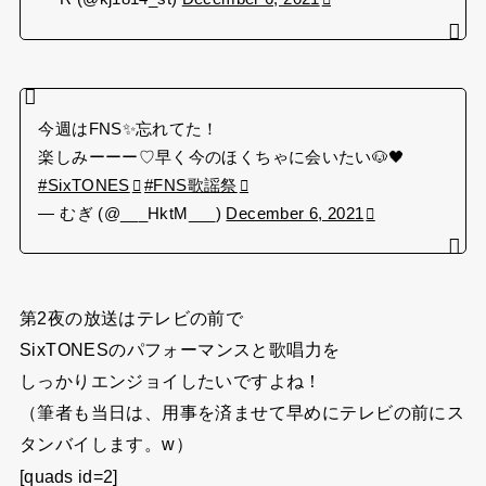
今週はFNS✨忘れてた！
楽しみーーー♡早く今のほくちゃに会いたい🐶🖤
#SixTONES
#FNS歌謡祭
— むぎ (@___HktM___)
December 6, 2021
第2夜の放送はテレビの前で
SixTONESのパフォーマンスと歌唱力を
しっかりエンジョイしたいですよね！
（筆者も当日は、用事を済ませて早めにテレビの前にス
タンバイします。w）
[quads id=2]