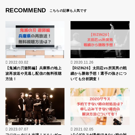
RECOMMEND
2022.03.02
2020.11.26
【鬼滅の刃遊郭編】兵庫県の地上
【RIZIN26】太田忍vs所英男の戦
波再放送や見逃し配信の無料視聴
績から勝敗予想！選手の強さにつ
方法！
いても分析調査！
2023.07.07
2021.02.05
フジロックにも出演！エルレガー
ゾゾグラスが予約できない時の対