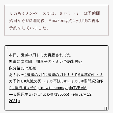
リカちゃんのケースでは、タカラトミーは予約開
始日から約2週間後、Amazonは約1ヶ月後の再販
予約をしていました。
本日、鬼滅の刃トミカ再販されてた
無事に炭治郎、禰豆子のトミカ予約出来た
数分後には完売
あぶね〜
#鬼滅の刃
#鬼滅の刃トミカ
#鬼滅の刃トミ
カ予約
#鬼滅の刃トミカ再販
#トミカ
#竈門炭治郎
#竈門禰豆子
pic.twitter.com/yIpIgTVBVM
— ψ黒死牟ψ (@Chucky07135655)
February 12,
2021