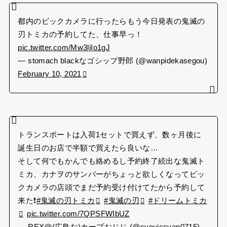
都内のビックカメラに行ったらもう今日発表の鬼滅の
刃トミカの予約してた、仕事早っ！
pic.twitter.com/Mw3ljIo1gJ
— stomach blackなゴシップ野郎 (@wanpidekasegou)
February 10, 2021
トランスポートは入荷1セットで買えず、数ヶ月後に
誕生日のお店で半額で買えたら良いな…
そして何でもかんでも絡めるし予約終了続出な鬼滅ト
ミカ、カナヲのサンバーがちょっと欲しくなってビッ
クカメラの店頭でまだ予約受け付けてたから予約して
来た❗️
#鬼滅の刃トミカ
#鬼滅の刃
#ドリームトミカ
pic.twitter.com/7QPSFWIbUZ