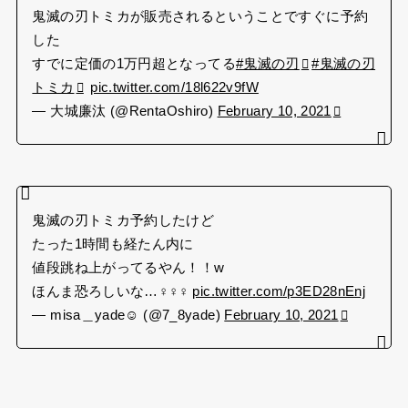
鬼滅の刃トミカが販売されるということですぐに予約
した
すでに定価の1万円超となってる
#鬼滅の刃
#鬼滅の刃
トミカ
pic.twitter.com/18l622v9fW
— 大城廉汰 (@RentaOshiro)
February 10, 2021
鬼滅の刃トミカ予約したけど
たった1時間も経たん内に
値段跳ね上がってるやん！！w
ほんま恐ろしいな…‍♀️‍♀️‍♀️
pic.twitter.com/p3ED28nEnj
— misa＿yade☺︎ (@7_8yade)
February 10, 2021