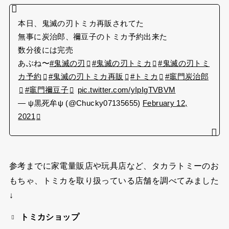
本日、鬼滅の刃トミカ再販されてた
無事に炭治郎、禰豆子のトミカ予約出来た
数分後には完売
あぶね〜
#鬼滅の刃
#鬼滅の刃トミカ
#鬼滅の刃トミ
カ予約
#鬼滅の刃トミカ再販
#トミカ
#竈門炭治郎
#竈門禰豆子
pic.twitter.com/yIpIgTVBVM
— ψ黒死牟ψ (@Chucky07135655)
February 12,
2021
参考までに家電量販店や玩具店など、タカラトミーのお
もちゃ、トミカを取り扱っている店舗を調べてみました
↓
トミカショップ