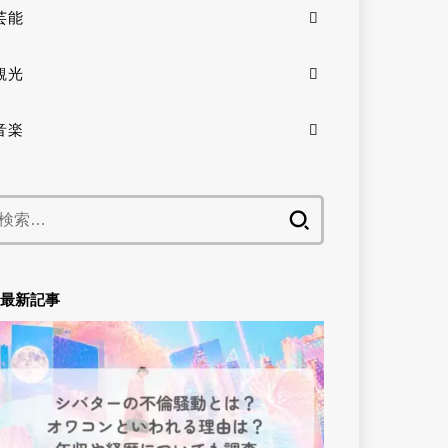
芸能
観光
音楽
検
索:
最新記事