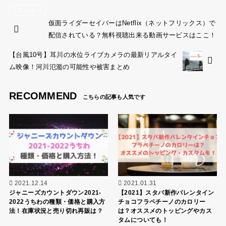
エンタメ
仮面ライダーセイバーはNetflix（ネットフリックス）で
配信されている？無料視聴出来る動画サービスはここ！
【台風10号】耳川の水位ライブカメラの最新リアルタイ
ム映像！河川氾濫の可能性や被害まとめ
RECOMMEND
2021.12.14
2021.01.31
ジャニーズカウントダウン2021-
【2021】スタバ新作バレンタイン
2022うちわの種類・価格と購入方
チョコフラペチーノのカロリー
法！在庫状況と売り切れ再販は？
は？オススメのトッピングやカス
タムについても！