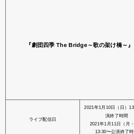
【劇団四季】ザ・ブリッジ歌の架け橋オンライン
生配信について
2021年に創立68周年を迎える劇団四季の新作エンター
テイメントが1月10日に、JR東日本四季劇場［春］にて
公演が行われます。
劇団四季数々の上演作品から選ばれた名曲、歌詞とダン
スでつづる最高のエンターテイメントです！