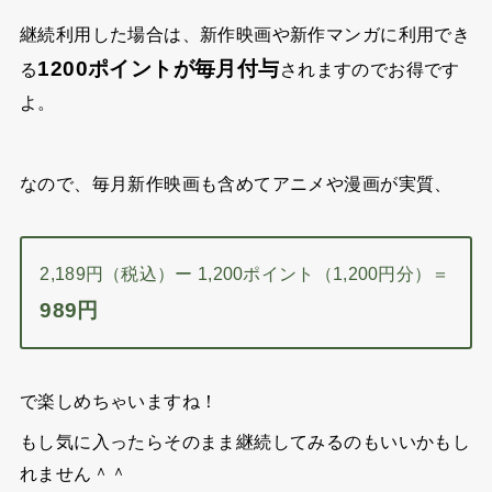
雑誌・マンガが８0誌以上
が見放題です。
U-NEXTは
月額2,189円（税込）
かかりますが、初めて
利用する場合は
31日間無料
です。
なので無料期間内に解約すれば料金は発生しませんの
で、気軽に視聴ができます。
無料期間内で今まで見たかった映画やアニメをとことん
堪能しちゃいましょうー！！
継続利用した場合は、新作映画や新作マンガに利用でき
1200ポイントが毎月付与
る
されますのでお得です
よ。