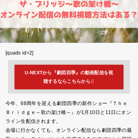
[quads id=2]
U-NEXTから『劇団四季』の動画配信を視
聴するならこちらから
今年、68周年を迎える劇団四季の新作ショー『Ｔｈｅ
Ｂｒｉｄｇｅ～歌の架け橋～』が1月10日と11日にオン
ライン生配信されます。
会場に行かなくても、オンライン配信なら劇団四季の最