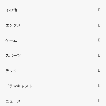
2022.03.01
2022.03.14
【鬼滅の刃遊郭編】群馬県の地上
【2022】RIZINチケットの値段や
波再放送や見逃し配信の無料視聴
購入方法を徹底解説！倍率につい
方法！
ても詳しく調査
カテゴリー
YouTube
その他
エンタメ