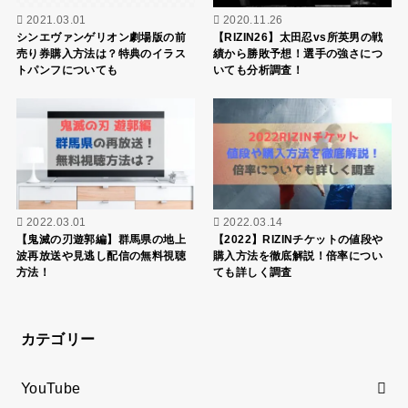
2022.02.16
2021.12.08
【U-NEXT】 無料トライアル解約
【FNS歌謡祭2021冬】KAT-TUN
方法のタイミングと注意点を徹底
のタイムテーブル・セトリは？出
解説！
演時間と順番を調査！
2021.03.01
2020.11.26
シンエヴァンゲリオン劇場版の前
【RIZIN26】太田忍vs所英男の戦
売り券購入方法は？特典のイラス
績から勝敗予想！選手の強さにつ
トパンフについても
いても分析調査！