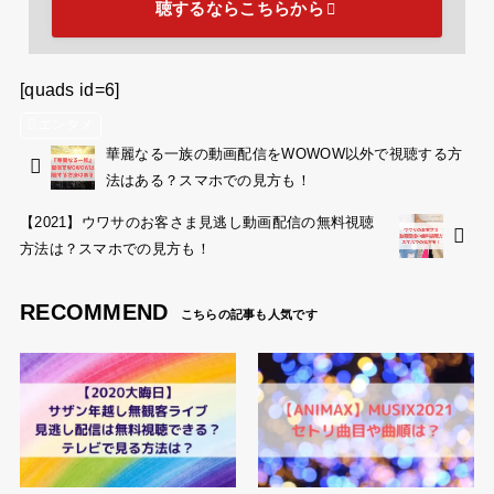
U-NEXTは通常、月額2,189円（税込）かかりますが、
初めて利用する場合は31日間無料です。
ライブ生配信の他にも最新映画や海外ドラマ、雑誌など
が31日間無料で楽しめますのでぜひ登録してみてくだ
さいね。
2021年は、ステイホームにて自宅でとことんU-NEXT
を楽しむのもオススメですよ！！
最後までご覧いただきありがとうございました。
U-NEXTから『劇団四季』の動画配信を視
聴するならこちらから
[quads id=6]
エンタメ