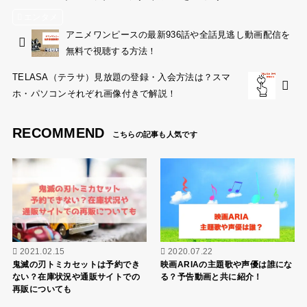
エンタメ
アニメワンピースの最新936話や全話見逃し動画配信を
無料で視聴する方法！
TELASA（テラサ）見放題の登録・入会方法は？スマ
ホ・パソコンそれぞれ画像付きで解説！
RECOMMEND
2021.02.15
2020.07.22
鬼滅の刃トミカセットは予約でき
映画ARIAの主題歌や声優は誰にな
ない？在庫状況や通販サイトでの
る？予告動画と共に紹介！
再販についても