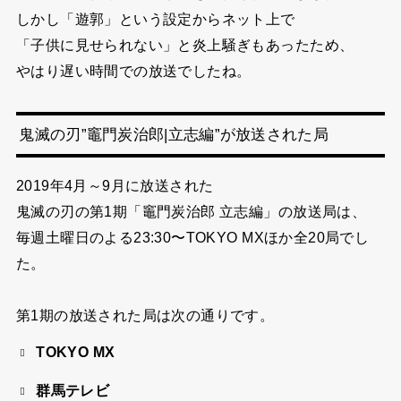
しかし「遊郭」という設定からネット上で
「子供に見せられない」と炎上騒ぎもあったため、
やはり遅い時間での放送でしたね。
鬼滅の刃”竈門炭治郎|立志編”が放送された局
2019年4月～9月に放送された
鬼滅の刃の第1期「竈門炭治郎 立志編」の
放送局は、
毎週土曜日のよる23:30〜TOKYO MXほか全20局でし
た。
第1期の放送された局は次の通りです。
TOKYO MX
群馬テレビ