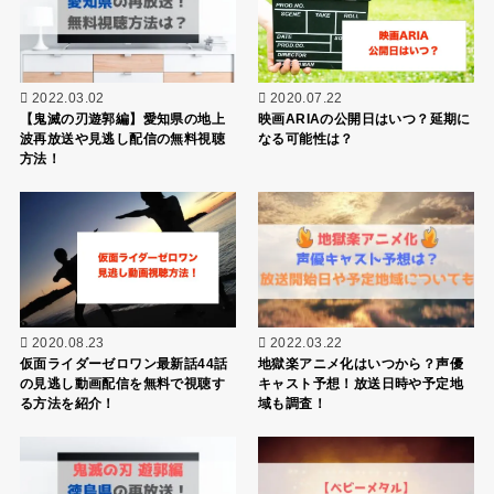
2022.03.02
2020.07.22
【鬼滅の刃遊郭編】愛知県の地上
映画ARIAの公開日はいつ？延期に
波再放送や見逃し配信の無料視聴
なる可能性は？
方法！
2020.08.23
2022.03.22
仮面ライダーゼロワン最新話44話
地獄楽アニメ化はいつから？声優
の見逃し動画配信を無料で視聴す
キャスト予想！放送日時や予定地
る方法を紹介！
域も調査！