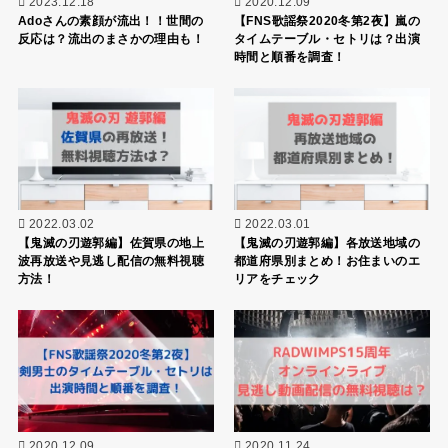
2023.12.18
2020.12.09
Adoさんの素顔が流出！！世間の
【FNS歌謡祭2020冬第2夜】嵐の
反応は？流出のまさかの理由も！
タイムテーブル・セトリは？出演
時間と順番を調査！
2022.03.02
2022.03.01
【鬼滅の刃遊郭編】佐賀県の地上
【鬼滅の刃遊郭編】各放送地域の
波再放送や見逃し配信の無料視聴
都道府県別まとめ！お住まいのエ
方法！
リアをチェック
2020.12.09
2020.11.24