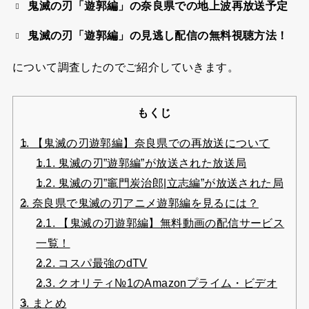
鬼滅の刃「遊郭編」の奈良県での地上波再放送予定
鬼滅の刃「遊郭編」の見逃し配信の無料視聴方法！
について調査したのでご紹介していきます。
もくじ
1.
【鬼滅の刃遊郭編】奈良県での再放送について
1.1.
鬼滅の刃”遊郭編”が放送された放送局
1.2.
鬼滅の刃”竈門炭治郎|立志編”が放送された局
2.
奈良県で鬼滅の刃アニメ遊郭編を見るには？
2.1.
【鬼滅の刃遊郭編】無料動画の配信サービス
一覧！
2.2.
コスパ最強のdTV
2.3.
クオリティ№1のAmazonプライム・ビデオ
3.
まとめ