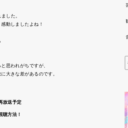
されました。
り感動しましたよね！
も
ると
思われがちですが、
数に大きな差があるのです。
再放送予定
視聴方法！
。