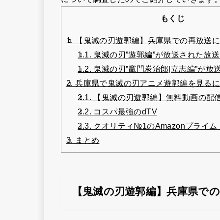
もくじ
1.
【鬼滅の刃遊郭編】兵庫県での再放送に
1.1.
鬼滅の刃”遊郭編”が放送された放
1.2.
鬼滅の刃”竈門炭治郎|立志編”が放
2.
兵庫県で鬼滅の刃アニメ遊郭編を見るに
2.1.
【鬼滅の刃遊郭編】無料動画の配
2.2.
コスパ最強のdTV
2.3.
クオリティ№1のAmazonプライ
3.
まとめ
【鬼滅の刃遊郭編】兵庫県で