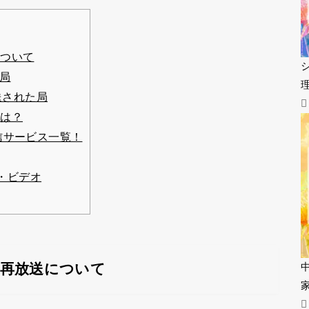
ついて
送局
送された局
は？
信サービス一覧！
ム・ビデオ
の再放送について