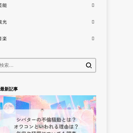
芸能
観光
音楽
検
索:
最新記事