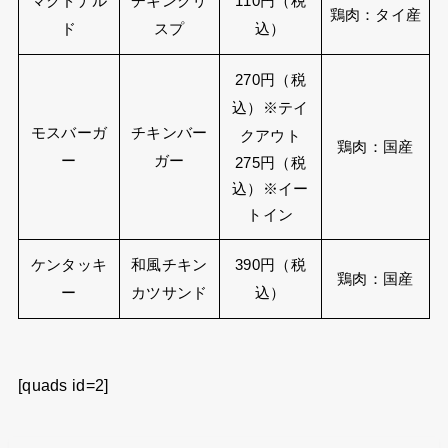
マクドナル
チキンクリ
110円（税
鶏肉：タイ産
ド
スプ
込）
270円（税
込）※テイ
モスバーガ
チキンバー
クアウト
鶏肉：国産
ー
ガー
275円（税
込）※イー
トイン
ケンタッキ
和風チキン
390円（税
鶏肉：国産
ー
カツサンド
込）
[quads id=2]