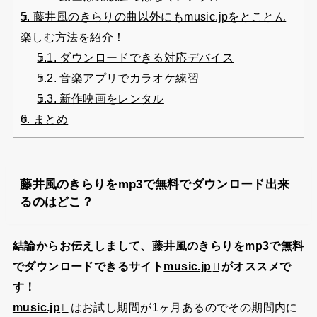
5.
藤井風のきらりの曲以外にもmusic.jpをとことん
楽しむ方法を紹介！
5.1.
ダウンロードできる対応デバイス
5.2.
音楽アプリでカラオケ練習
5.3.
新作映画をレンタル
6.
まとめ
藤井風のきらりをmp3で無料でダウンロード出来
るのはどこ？
結論からお伝えしまして、藤井風のきらりをmp3で無料
でダウンロードできるサイト
music.jp
がオススメで
す！
music.jp
はお試し期間が1ヶ月あるのでその期間内に