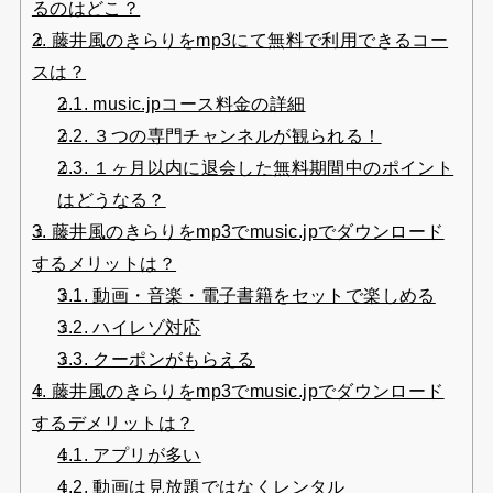
るのはどこ？
2.
藤井風のきらりをmp3にて無料で利用できるコー
スは？
2.1.
music.jpコース料金の詳細
2.2.
３つの専門チャンネルが観られる！
2.3.
１ヶ月以内に退会した無料期間中のポイント
はどうなる？
3.
藤井風のきらりをmp3でmusic.jpでダウンロード
するメリットは？
3.1.
動画・音楽・電子書籍をセットで楽しめる
3.2.
ハイレゾ対応
3.3.
クーポンがもらえる
4.
藤井風のきらりをmp3でmusic.jpでダウンロード
するデメリットは？
4.1.
アプリが多い
4.2.
動画は見放題ではなくレンタル