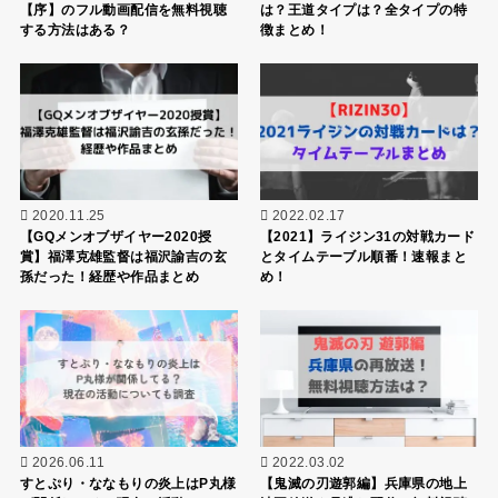
【序】のフル動画配信を無料視聴
は？王道タイプは？全タイプの特
する方法はある？
徴まとめ！
2020.11.25
2022.02.17
【GQメンオブザイヤー2020授
【2021】ライジン31の対戦カード
賞】福澤克雄監督は福沢諭吉の玄
とタイムテーブル順番！速報まと
孫だった！経歴や作品まとめ
め！
2026.06.11
2022.03.02
すとぷり・ななもりの炎上はP丸様
【鬼滅の刃遊郭編】兵庫県の地上