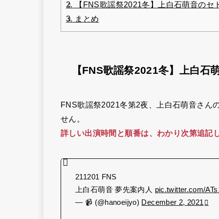
2.
【FNS歌謡祭2021冬】上白石萌音の
3.
まとめ
【FNS歌謡祭2021冬】上白
FNS歌謡祭2021冬第2夜、上白石萌音さ
せん。
詳しい出演時間と順番は、わかり次第追記
211201 FNS
上白石萌音 夢先案内人
pic.twitter.com/A
— 📹 (@hanoeijyo)
December 2, 2021