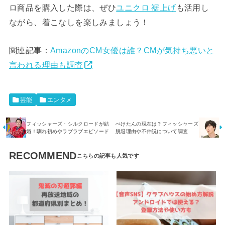
ロ商品を購入した際は、ぜひ
ユニクロ 裾上げ
も活用し
ながら、着こなしを楽しみましょう！
関連記事：
AmazonのCM女優は誰？CMが気持ち悪いと
言われる理由も調査
芸能
エンタメ
フィッシャーズ・シルクロードが結
ぺけたんの現在は？フィッシャーズ
婚！馴れ初めやラブラブエピソード
脱退理由や不仲説について調査
RECOMMEND