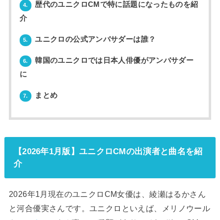
歴代のユニクロCMで特に話題になったものを紹
4.
介
ユニクロの公式アンバサダーは誰？
5.
韓国のユニクロでは日本人俳優がアンバサダー
6.
に
まとめ
7.
【2026年1月版】ユニクロCMの出演者と曲名を紹
介
2026年1月現在のユニクロCM女優は、綾瀬はるかさん
と河合優実さんです。ユニクロといえば、メリノウール