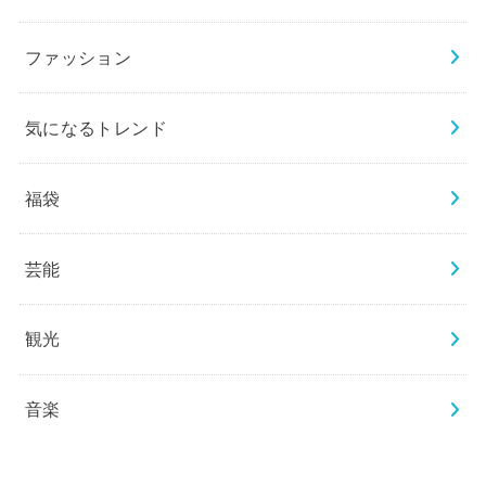
ファッション
気になるトレンド
福袋
芸能
観光
音楽