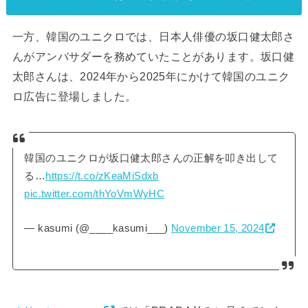
一方、韓国のユニクロでは、日本人俳優の坂口健太郎さ
んがアンバサダーを務めていたことがあります。坂口健
太郎さんは、2024年から2025年にかけて韓国のユニク
ロ広告に登場しました。
韓国のユニクロが坂口健太郎さんの正解を叩き出して
る…
https://t.co/zKeaMiSdxb
pic.twitter.com/thYoVmWyHC
— kasumi (@____kasumi___)
November 15, 2024