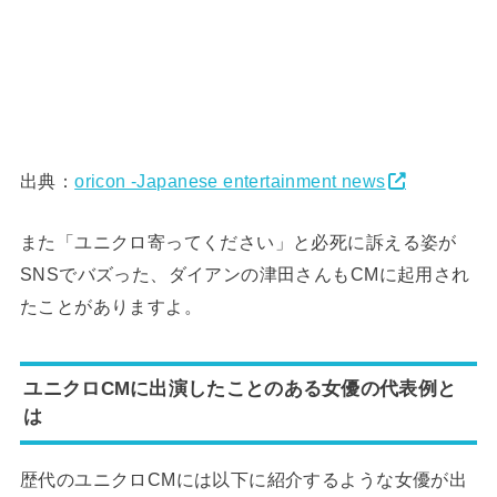
出典：
oricon -Japanese entertainment news
また「ユニクロ寄ってください」と必死に訴える姿が
SNSでバズった、ダイアンの津田さんもCMに起用され
たことがありますよ。
ユニクロCMに出演したことのある女優の代表例と
は
歴代のユニクロCMには以下に紹介するような女優が出