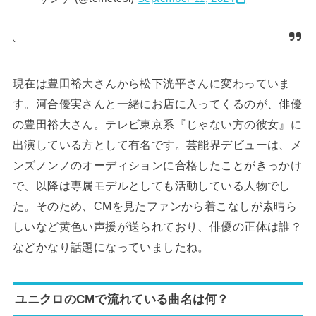
現在は豊田裕大さんから松下洸平さんに変わっていま
す。河合優実さんと一緒にお店に入ってくるのが、俳優
の豊田裕大さん。テレビ東京系『じゃない方の彼女』に
出演している方として有名です。芸能界デビューは、メ
ンズノンノのオーディションに合格したことがきっかけ
で、以降は専属モデルとしても活動している人物でし
た。そのため、CMを見たファンから着こなしが素晴ら
しいなど黄色い声援が送られており、俳優の正体は誰？
などかなり話題になっていましたね。
ユニクロのCMで流れている曲名は何？