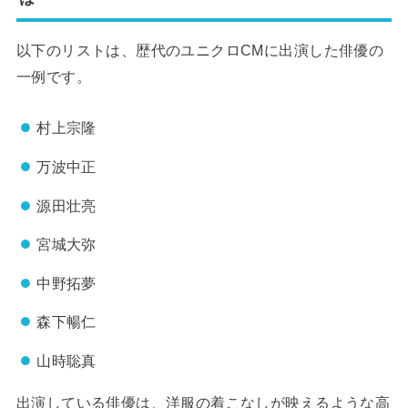
以下のリストは、歴代のユニクロCMに出演した俳優の
一例です。
村上宗隆
万波中正
源田壮亮
宮城大弥
中野拓夢
森下暢仁
山時聡真
出演している俳優は、洋服の着こなしが映えるような高