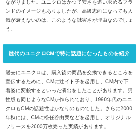
ながりました。ユニクロはかつて安さを追い求めるブラ
ンドのイメージもありましたが、高級志向になっても人
気が衰えないのは、このような誠実さが理由なのでしょ
う。
歴代のユニクロCMで特に話題になったものを紹介
過去にユニクロは、購入後の商品を交換できるところを
宣伝するために、CMに辻イト子を起用し、CM内で下
着姿に変貌するといった演出をしたことがあります。男
性版も同じようなCMが作られており、1990年代のユニ
クロもCMの話題性はかなりのものでした。さらに2000
年秋には、CMに松任谷由実などを起用し、オリジナル
フリースを2600万枚売った実績があります。