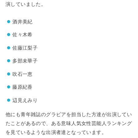
演していました。
酒井美紀
佐々木希
佐藤江梨子
多部未華子
吹石一恵
藤原紀香
辺見えみり
他にも青年雑誌のグラビアを担当した方達が出演してい
たことがあるので、ある意味人気女性芸能人ランキング
を見ているような出演者達となっています。