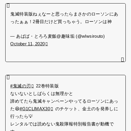
鬼滅特装版ねぇなーと思ったらまさかのローソンにあ
ったぁぁ！2冊目だけど買っちゃう。ローソンは神
— あばば・とろろ麦飯@趣味垢 (@wlwsirouto)
October 11, 2020
#鬼滅の刃
22巻特装版
ないないとしばらくは無理かと
諦めてたら鬼滅キャンペーンやってるローソンにあっ
た😆
#G1CLIMAX30
のチケット、金土のを発券しに
行ったら💡
レンタルでは読めない鬼殺隊報特別報告書が動機で