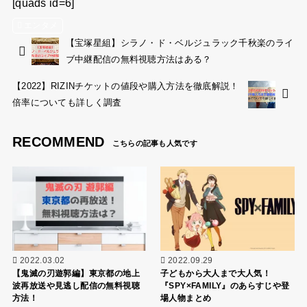
[quads id=6]
エンタメ
【宝塚星組】シラノ・ド・ベルジュラック千秋楽のライ
ブ中継配信の無料視聴方法はある？
【2022】RIZINチケットの値段や購入方法を徹底解説！
倍率についても詳しく調査
RECOMMEND
2022.03.02
2022.09.29
【鬼滅の刃遊郭編】東京都の地上
子どもから大人まで大人気！
波再放送や見逃し配信の無料視聴
『SPY×FAMILY』のあらすじや登
方法！
場人物まとめ