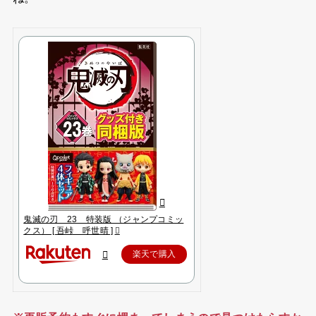
鬼滅の刃 23 特装版 （ジャンプコミッ
クス） [ 吾峠 呼世晴 ]
楽天で購入