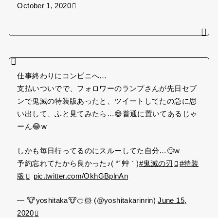
October 1, 2020
仕事終わりにコンビニへ…
支払いついでで、フォロワーのランプさんが先日セブ
ンで鬼滅の特装版あったと、ツイートしてたの急に思
い出して、ふと見てみたら…😅普通に置いてあるじゃ
ーん😂w
しかも毎日行ってるのにスルーしてた自分…🙄w
予約忘れてたから良かった♪( *´艸｀)
#鬼滅の刃
#特装
版
pic.twitter.com/OkhGBplnAn
— 🐮yoshitaka🐮🍊🐹 (@yoshitakarinrin)
June 15,
2020