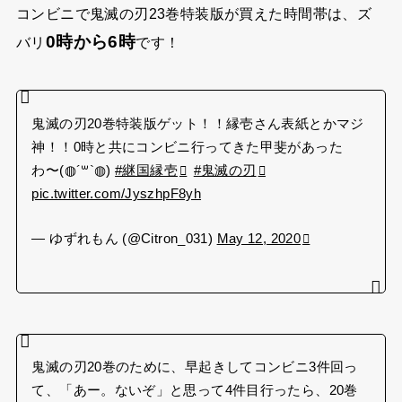
コンビニで鬼滅の刃23巻特装版が買えた時間帯は、ズ
0時から6時
バリ
です！
鬼滅の刃20巻特装版ゲット！！縁壱さん表紙とかマジ
神！！0時と共にコンビニ行ってきた甲斐があった
わ〜(◍︎´꒳`◍︎)
#継国縁壱
#鬼滅の刃
pic.twitter.com/JyszhpF8yh
— ゆずれもん (@Citron_031)
May 12, 2020
鬼滅の刃20巻のために、早起きしてコンビニ3件回っ
て、「あー。ないぞ」と思って4件目行ったら、20巻