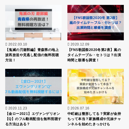
2022.03.10
2020.12.09
【鬼滅の刃遊郭編】青森県の地上
【FNS歌謡祭2020冬第2夜】嵐の
波再放送や見逃し配信の無料視聴
タイムテーブル・セトリは？出演
方法！
時間と順番を調査！
2020.11.23
2026.07.16
【金ロー2021】エヴァンゲリオン
中町綾は整形してる？実家が金持
【Q】のフル動画配信を無料視聴す
ちって本当？家族構成や兄妹チャ
る方法はある？
ンネルを始めたきっかけも