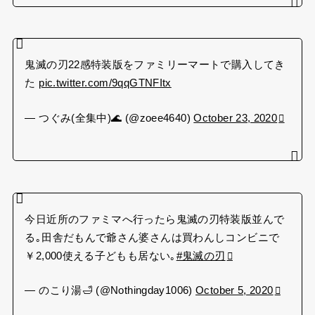
鬼滅の刃22感特装版をファミリーマートで購入してき
た
pic.twitter.com/9qqGTNFItx
— つぐみ(全集中)🌊 (@zoee4640)
October 23, 2020
今日近所のファミマへ行ったら鬼滅の刃特装版並んで
る｡田舎だもんで爺さん婆さんは買わんしコンビニで
￥2,000使える子どもも居ない｡
#鬼滅の刃
— のこり湯🛁 (@Nothingday1006)
October 5, 2020