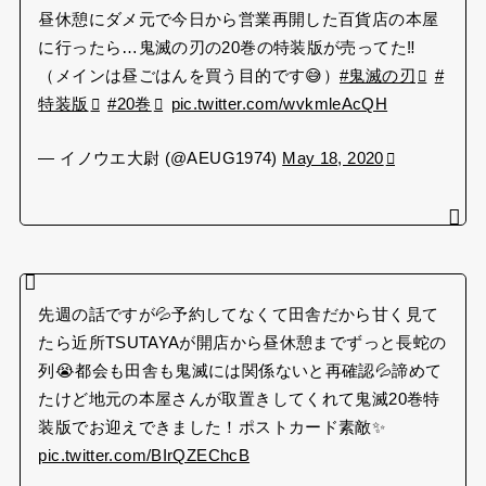
昼休憩にダメ元で今日から営業再開した百貨店の本屋
に行ったら…鬼滅の刃の20巻の特装版が売ってた‼️
（メインは昼ごはんを買う目的です😅）
#鬼滅の刃
#
特装版
#20巻
pic.twitter.com/wvkmleAcQH
— イノウエ大尉 (@AEUG1974)
May 18, 2020
先週の話ですが💦予約してなくて田舎だから甘く見て
たら近所TSUTAYAが開店から昼休憩までずっと長蛇の
列😭都会も田舎も鬼滅には関係ないと再確認💦諦めて
たけど地元の本屋さんが取置きしてくれて鬼滅20巻特
装版でお迎えできました！ポストカード素敵✨
pic.twitter.com/BIrQZEChcB