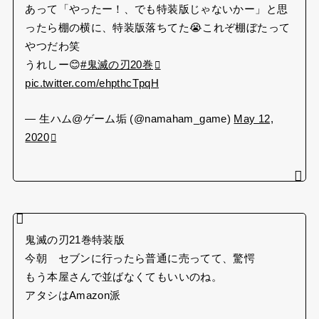
あって「やったー！、でも特装版じゃないかー」と思
ったら棚の横に、特装版落ちてた😭これぞ棚ぼたって
やつだわ笑
うれしー😊
#鬼滅の刃20巻
pic.twitter.com/ehpthcTpqH
— 生ハム@ゲーム垢 (@namaham_game)
May 12,
2020
鬼滅の刃21巻特装版
今朝 セブンに行ったら普通に売ってて、驚愕
もう本屋さんで並ばなくてもいいのね。
アタシはAmazon派