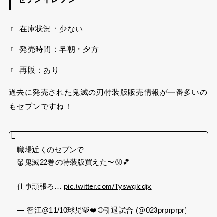
在庫状況：少ない
発売時間：早朝・夕方
再販：あり
過去に発売された鬼滅の刃特装版販売情報が一番多いの
もセブンですね！
職場近くのセブンで
👹鬼滅22巻の特装版買えた〜😗💕
仕事頑張ろ…
pic.twitter.com/Tyswglcdjx
— 智江@11/10球児🐯❤️⚾️引退試合 (@023prprprpr)