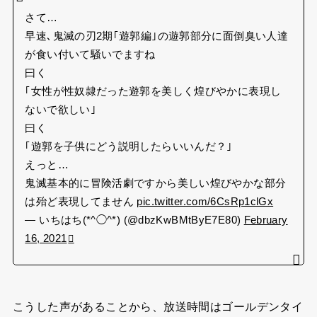
さて…
早速､鬼滅の刃2期｢遊郭編｣の遊郭部分に面倒臭い人達
が食い付いて騒いでますね
曰く
｢女性が性奴隷だった遊郭を美しく煌びやかに表現し
ないで欲しい｣
曰く
｢遊郭を子供にどう説明したらいいんだ？｣
えっと…
鬼滅基本的に冒険活劇ですから美しい煌びやかな部分
は殆ど表現してません
pic.twitter.com/6CsRp1clGx
— いちはち(*^◯^*) (@dbzKwBMtByE7E80)
February
16, 2021
こうした声があることから、放送時間はゴールデンタイ