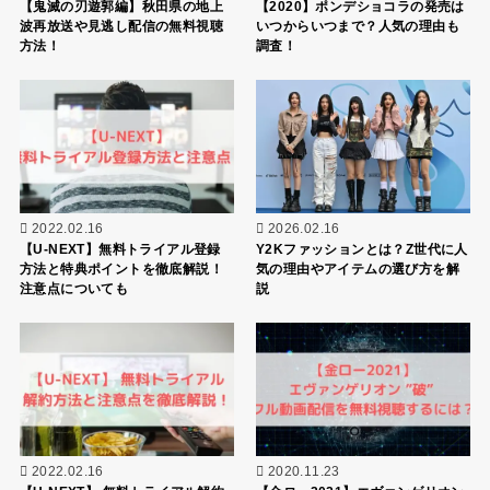
【鬼滅の刃遊郭編】秋田県の地上
【2020】ポンデショコラの発売は
波再放送や見逃し配信の無料視聴
いつからいつまで？人気の理由も
方法！
調査！
2022.02.16
2026.02.16
【U-NEXT】無料トライアル登録
Y2Kファッションとは？Z世代に人
方法と特典ポイントを徹底解説！
気の理由やアイテムの選び方を解
注意点についても
説
2022.02.16
2020.11.23