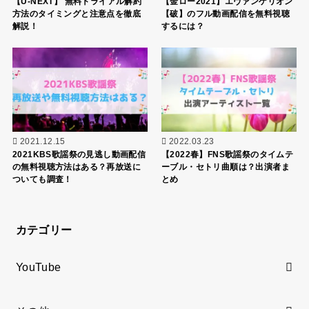
【U-NEXT】 無料トライアル解約
【金ロー2021】エヴァンゲリオン
方法のタイミングと注意点を徹底
【破】のフル動画配信を無料視聴
解説！
するには？
2021.12.15
2022.03.23
2021KBS歌謡祭の見逃し動画配信
【2022春】FNS歌謡祭のタイムテ
の無料視聴方法はある？再放送に
ーブル・セトリ曲順は？出演者ま
ついても調査！
とめ
カテゴリー
YouTube