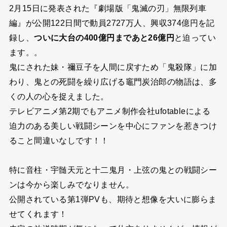
2月15日に発表された『劇場版「鬼滅の刃」無限列車
編』が公開122日間で動員2727万人、興収374億円を記
録し、
ついに大台の400億円まであと26億円
と迫ってい
ます。。
鬼にされた妹・禰豆子を人間に戻すため「鬼殺隊」に加
わり、鬼との死闘を繰り広げる竈門炭治郎の物語は、多
くの人の心を捉えました。
テレビアニメ第2期でもアニメ制作会社ufotableによる
迫力のある美しい戦闘シーンを中心にファンを惹きつけ
ること間違いなしです！！
特に音柱・宇髄天元と十二鬼月・上弦の鬼との戦闘シー
ンは今から楽しみでなりません。
公開されている第1弾PVも、期待と想像を大いに膨らま
せてくれます！