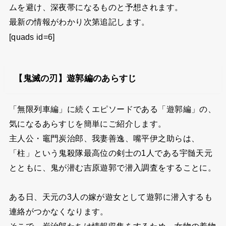
ムを避け、深夜帯になるものと予想されます。
最新の情報がわかり次第追記します。
[quads id=6]
【鬼滅の刃】遊郭編のあらすじ
「無限列車編」に続くエピソードである「遊郭編」の、
気になるあらすじを簡単にご紹介します。
主人公・竈門炭治郎、我妻善逸、嘴平伊之助らは、
「柱」という鬼殺隊最高位の剣士の1人である宇髄天元
とともに、鬼が潜む吉原遊郭で潜入調査をすることに。
ある日、天元の3人の嫁が遊女として遊郭に潜入するも
連絡がつかなくなります。