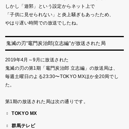
しかし「遊郭」という設定からネット上で
「子供に見せられない」と炎上騒ぎもあったため、
やはり遅い時間での放送でしたね。
鬼滅の刃”竈門炭治郎|立志編”が放送された局
2019年4月～9月に放送された
鬼滅の刃の第1期「竈門炭治郎 立志編」の
放送局は、
毎週土曜日のよる23:30〜TOKYO MXほか全20局でし
た。
第1期の放送された局は次の通りです。
TOKYO MX
群馬テレビ