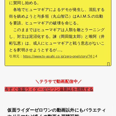
に賛同し始める。
各地でヒューマギアによるデモが発生し、混乱する
街を鎮めようと与多垣（丸山智己）はA.I.M.S.の出動
を要請。ヒューマギアの破壊を命じる。
このままではヒューマギアは人類を敵とラーニング
し、対立は泥沼化する。諫（岡田龍太郎）と唯阿（井
桁弘恵）は、或人にヒューマギアと戦う意志がないこ
とを釈明させようとするが…。
引用元：
https://www.tv-asahi.co.jp/zero-one/story/?4
4
＼テラサで動画配信中／
今すぐ仮面ライダーゼロワン最新話を視聴する
仮面ライダーゼロワンの動画以外にもバラエティ