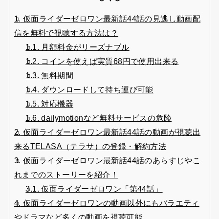
1.
仮面ライダーゼロワン最新話44話の見逃し動画配
信を無料で視聴する方法は？
1.1.
月額料金がリーズナブル
1.2.
コインを使えば実質68円で使用出来る
1.3.
無料期間
1.4.
ダウンロードして持ち運び可能
1.5.
対応機器
1.6.
dailymotionなど無料サービスの危険
2.
仮面ライダーゼロワン最新話44話の動画が視聴出
来るTELASA（テラサ）の登録・解約方法
3.
仮面ライダーゼロワン最新話44話のあらすじやこ
れまでのストーリーを紹介！
3.1.
仮面ライダーゼロワン「第44話」
4.
仮面ライダーゼロワンの動画以外にもバラエティ
やドラマなど多くの動画を視聴可能