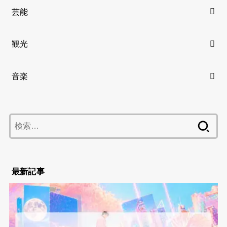
芸能
観光
音楽
検
索:
最新記事