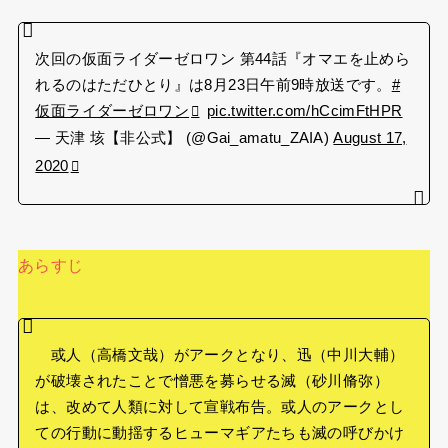
次回の仮面ライダーゼロワン 第44話『オマエを止めら
れるのはただひとり』は8月23日午前9時放送です。
#
仮面ライダーゼロワン
pic.twitter.com/hCcimFtHPR
— 天津 垓【非公式】 (@Gai_amatu_ZAIA)
August 17,
2020
あらすじ
或人（高橋文哉）がアークとなり、迅（中川大輔）
が破壊されたことで憎悪を募らせる滅（砂川脩弥）
は、改めて人類に対して宣戦布告。或人のアークとし
ての行動に動揺するヒューマギアたちも滅の呼びかけ