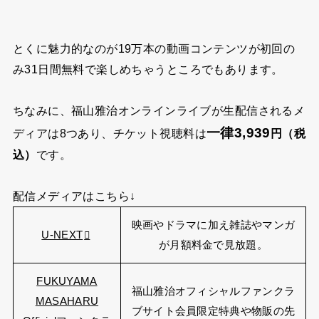
とくに魅力的なのが
19万本の動画コンテンツが初回の
み31日間無料
で楽しめちゃうところでもあります。
ちなみに、福山雅治オンラインライブが生配信されるメ
一律3,939
ディアは8つあり、チケット
円（税
視聴料は
込）
です。
配信メディアはこちら↓
映画やドラマに加え雑誌やマンガ
U-NEXT
が月額料金で見放題。
FUKUYAMA
福山雅治オフィシャルファンクラ
MASAHARU
ブサイト会員限定特典や物販の先