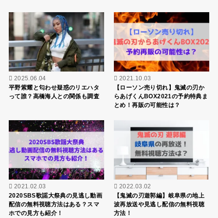
2025.06.04
2021.10.03
平野紫耀と匂わせ疑惑のリエハタ
【ローソン売り切れ】鬼滅の刃か
って誰？高橋海人との関係も調査
らあげくんBOX2021の予約特典ま
とめ！再販の可能性は？
2021.02.03
2022.03.02
2020SBS歌謡大祭典の見逃し動画
【鬼滅の刃遊郭編】岐阜県の地上
配信の無料視聴方法はある？スマ
波再放送や見逃し配信の無料視聴
ホでの見方も紹介！
方法！