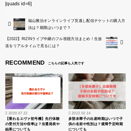
[quads id=6]
エンタメ
福山雅治オンラインライブ見逃し配信チケットの購入方
法は？期限はいつまで？
【2022】RIZINライブ中継のフル視聴方法まとめ！生放
送をリアルタイムで見るには？
RECOMMEND
2020.07.22
2022.02.14
【乗れるエヴァ初号機】先行体験
多部未華子の出産時期はいつで子
の受付方法や倍率は？当選発表や
供の名前や性別は？復帰予定時期
結果についても
についても