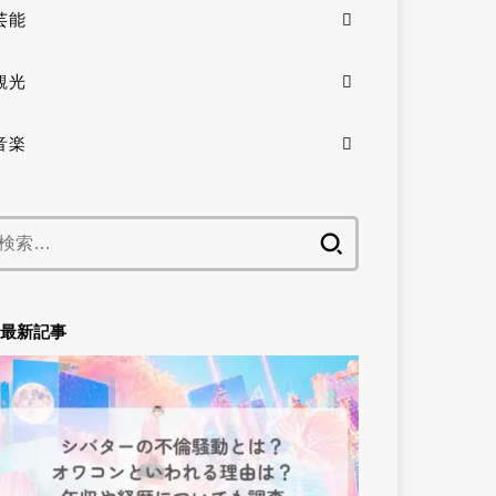
芸能
観光
音楽
検
索:
最新記事