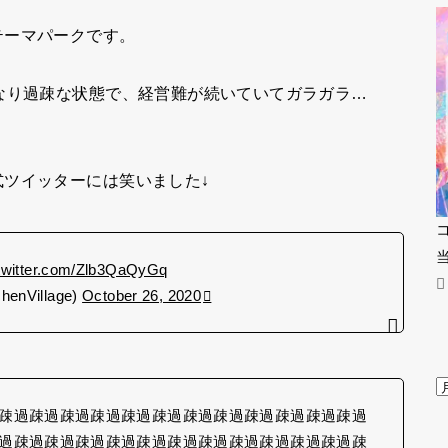
テーマパークです。
なり過疎な状態で、経営難が続いていてガラガラ…
ツイッターには笑いました↓
.twitter.com/Zlb3QaQyGq
Village)
October 26, 2020
疎過疎過疎過疎過疎過疎過疎過疎過疎過疎過疎過疎過
過疎過疎過疎過疎過疎過疎過疎過疎過疎過疎過疎過疎