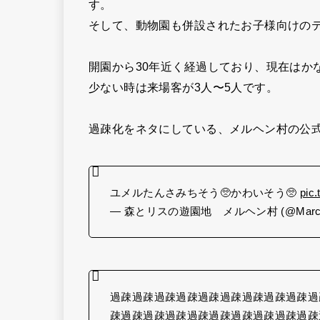
す。
そして、動物園も併設されたお子様向けの
開園から30年近く経過しており、現在はか
少ない時は来場客が3人〜5人です。
過疎化をネタにしている、メルヘン村の公式
ユメルたんさみちそう🥺かわいそう🥺
pic
— 森とリスの遊園地 メルヘン村 (@Marchen
過疎過疎過疎過疎過疎過疎過疎過疎過疎過
疎過疎過疎過疎過疎過疎過疎過疎過疎過疎