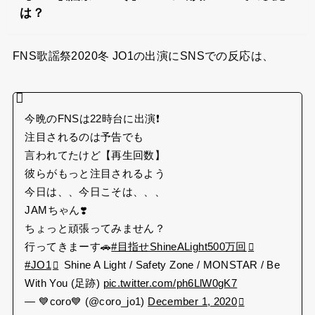
は？
FNS歌謡祭2020冬 JO1の出演にSNSでの反応は、
今晩のFNSは22時台に出演❗️
注目されるのは予告でも
言われてたけど【再生回数】
彼らがもっと注目されるよう
今日は、、今日こそは、、、
JAMちゃん❣️
ちょっと頑張ってみません？
行ってきまーす🚗
#目指せShineALight500万回
#JO1
Shine A Light / Safety Zone / MONSTAR / Be
With You (足跡)
pic.twitter.com/ph6LlW0gK7
— 💙coro💙 (@coro_jo1)
December 1, 2020