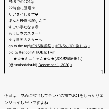
FNSでのJO1は
22時台に登場🎉
リアタイします❤️
ほんとFNS出演なんて
すごい事だなぁ😍
もう日本のスター⭐️
次は世界のスターへ
go to the top!
#FNS歌謡祭
#FNSのJO1楽しみ
pic.twitter.com/TkGbJp1jym
— ★☆★ミニちゃん★☆★(JO1👽鶴房推し)
(@turubodaisuki)
December 1, 2020
今日は、早めに帰宅してテレビの前でJO1をしっかりエ
ンジョイしたいですよね！