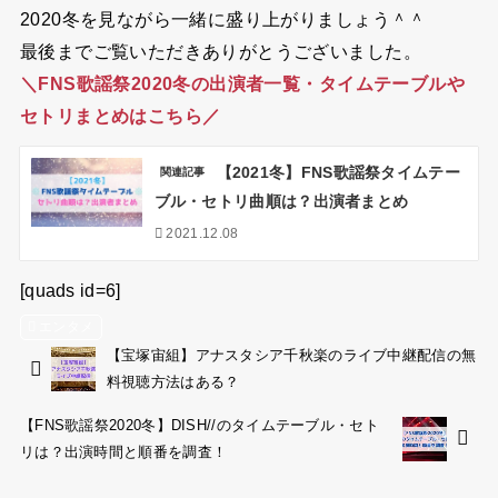
2020冬を見ながら一緒に盛り上がりましょう＾＾
最後までご覧いただきありがとうございました。
＼FNS歌謡祭2020冬の出演者一覧・タイムテーブルや
セトリまとめはこちら／
【2021冬】FNS歌謡祭タイムテー
関連記事
ブル・セトリ曲順は？出演者まとめ
2021.12.08
[quads id=6]
エンタメ
【宝塚宙組】アナスタシア千秋楽のライブ中継配信の無
料視聴方法はある？
【FNS歌謡祭2020冬】DISH//のタイムテーブル・セト
リは？出演時間と順番を調査！