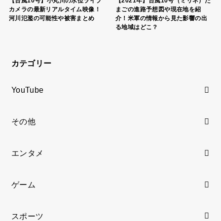
【台風10号】小丸川の水位ライブ
【2021年】台風10号（ミリネ）た
カメラの最新リアルタイム映像！
まごの進路予想図や現在地を紹
河川氾濫の可能性や被害まとめ
介！米軍の情報から見た影響の出
る地域はどこ？
カテゴリー
YouTube
その他
エンタメ
ゲーム
スポーツ