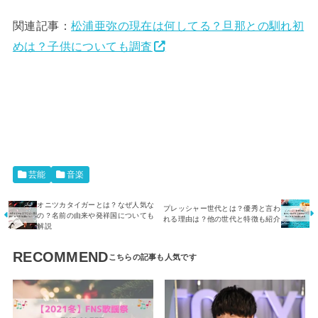
関連記事：
松浦亜弥の現在は何してる？旦那との馴れ初
めは？子供についても調査
芸能
音楽
オニツカタイガーとは？なぜ人気な
プレッシャー世代とは？優秀と言わ
の？名前の由来や発祥国についても
れる理由は？他の世代と特徴も紹介
解説
RECOMMEND