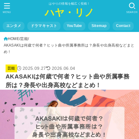
はやりの情報を幅広く投稿！
ハヤ・リノ
MENU
SEARCH
エンタメ
ドラマキャスト
YouTube
Sitemap
Contact
HOME
芸能
AKASAKIは何歳で何者？ヒット曲や所属事務所は？身長や出身高校などまと
め！
2025.09.27
2026.06.04
芸能
AKASAKIは何歳で何者？ヒット曲や所属事務
所は？身長や出身高校などまとめ！