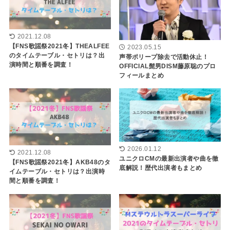
2021.12.08
【FNS歌謡祭2021冬】THEALFEE
2023.05.15
のタイムテーブル・セトリは？出
声帯ポリープ除去で活動休止！
演時間と順番を調査！
OFFICIAL髭男DISM藤原聡のプロ
フィールまとめ
2026.01.12
2021.12.08
ユニクロCMの最新出演者や曲を徹
【FNS歌謡祭2021冬】AKB48のタ
底解説！歴代出演者もまとめ
イムテーブル・セトリは？出演時
間と順番を調査！