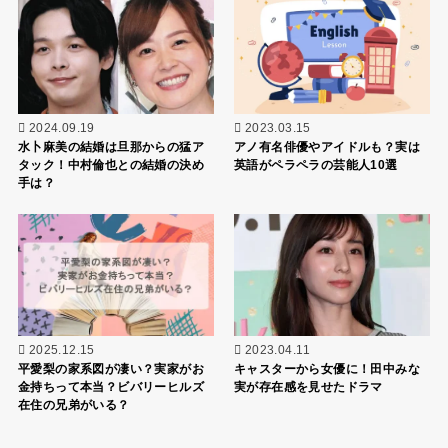
2024.09.19
2023.03.15
水卜麻美の結婚は旦那からの猛ア
アノ有名俳優やアイドルも？実は
タック！中村倫也との結婚の決め
英語がペラペラの芸能人10選
手は？
2025.12.15
2023.04.11
平愛梨の家系図が凄い？実家がお
キャスターから女優に！田中みな
金持ちって本当？ビバリーヒルズ
実が存在感を見せたドラマ
在住の兄弟がいる？