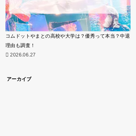
コムドットやまとの高校や大学は？優秀って本当？中退
理由も調査！
2026.06.27
アーカイブ
ア
ー
カ
イ
Privacy Policy
About Us
ブ
© 2026
ハヤ・リノ
All Rights Reserved.