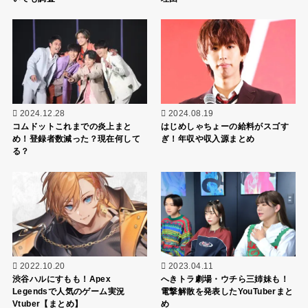
2024.12.28
2024.08.19
コムドットこれまでの炎上まと
はじめしゃちょーの給料がスゴす
め！登録者数減った？現在何して
ぎ！年収や収入源まとめ
る？
2022.10.20
2023.04.11
渋谷ハルにすもも！Apex
へきトラ劇場・ウチら三姉妹も！
Legendsで人気のゲーム実況
電撃解散を発表したYouTuberまと
Vtuber【まとめ】
め