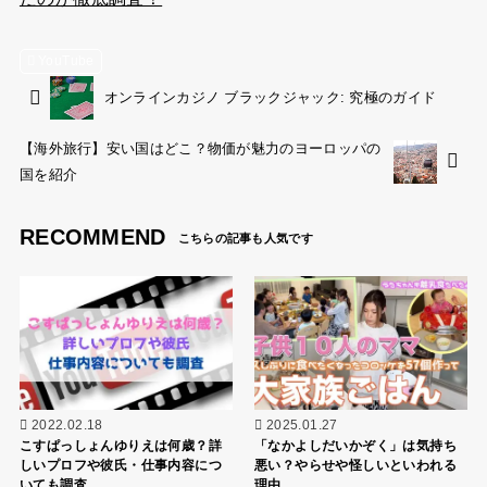
YouTube
オンラインカジノ ブラックジャック: 究極のガイド
【海外旅行】安い国はどこ？物価が魅力のヨーロッパの
国を紹介
RECOMMEND
2022.02.18
2025.01.27
こすぱっしょんゆりえは何歳？詳
「なかよしだいかぞく」は気持ち
しいプロフや彼氏・仕事内容につ
悪い？やらせや怪しいといわれる
いても調査
理由