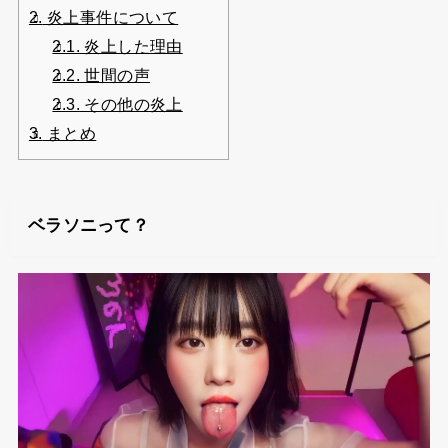
2.
炎上事件について
2.1.
炎上した理由
2.2.
世間の声
2.3.
その他の炎上
3.
まとめ
ベラソニって？