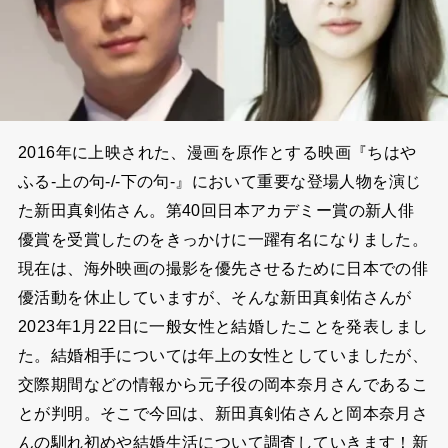
2016年に上映された、漫画を原作とする映画『ちはや
ふる-上の句-/-下の句-』において重要な登場人物を演じ
た新田真剣佑さん。第40回日本アカデミー賞の新人俳
優賞を受賞したのをきっかけに一躍有名になりました。
現在は、海外映画の撮影を優先させるために日本での俳
優活動を休止していますが、そんな新田真剣佑さんが
2023年1月22日に一般女性と結婚したことを発表しまし
た。結婚相手については年上の女性としていましたが、
交際期間などの情報から元子役の岡本奈月さんであるこ
とが判明。そこで今回は、新田真剣佑さんと岡本奈月さ
んの馴れ初めや結婚生活について調査していきます！新