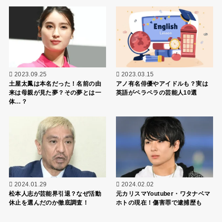
2023.09.25
2023.03.15
土屋太鳳は本名だった！名前の由
アノ有名俳優やアイドルも？実は
来は母親が見た夢？その夢とは一
英語がペラペラの芸能人10選
体…？
2024.01.29
2024.02.02
松本人志が芸能界引退？なぜ活動
元カリスマYoutuber・ワタナベマ
休止を選んだのか徹底調査！
ホトの現在！傷害罪で逮捕歴も