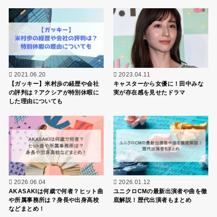
2021.06.20
2023.04.11
【ガッキー】米村歩の経歴や会社
キャスターから女優に！田中みな
の評判は？アクシアが特別休暇に
実が存在感を見せたドラマ
した理由についても
2026.06.04
2026.01.12
AKASAKIは何歳で何者？ヒット曲
ユニクロCMの最新出演者や曲を徹
や所属事務所は？身長や出身高校
底解説！歴代出演者もまとめ
などまとめ！