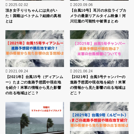
2025.02.02
2020.09.06
頂き女子りりちゃんには夫がい
【台風10号】耳川の水位ライブカ
た！国籍はベトナム？結婚の真相
メラの最新リアルタイム映像！河
とは
川氾濫の可能性や被害まとめ
2021.09.24
2021.06.24
【2021年】台風15号（ディアンム
【2021年】台風5号チャンパーの
ー）たまごの進路予想図や現在地
進路予想図や現在地を紹介！米軍
を紹介！米軍の情報から見た影響
の情報から見た影響の出る地域は
の出る地域はどこ？
どこ？