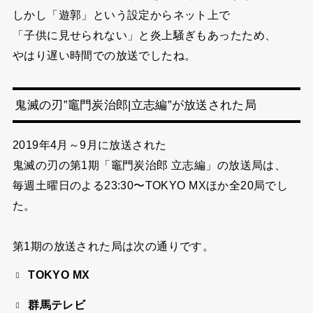
しかし「遊郭」という設定からネット上で
「子供に見せられない」と炎上騒ぎもあったため、
やはり遅い時間での放送でしたね。
鬼滅の刃”竈門炭治郎|立志編”が放送された局
2019年4月～9月に放送された
鬼滅の刃の第1期「竈門炭治郎 立志編」の
放送局は、
毎週土曜日のよる23:30〜TOKYO MXほか全20局でし
た。
第1期の放送された局は次の通りです。
TOKYO MX
群馬テレビ