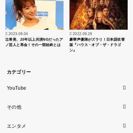
2023.09.04
2022.09.29
辻希美、20年以上共演NGだったア
豪華声優陣がズラリ！日本語吹替
ノ芸人と再会！その一部始終とは
版『ハウス・オブ・ザ・ドラゴ
ン』
カテゴリー
YouTube
その他
エンタメ