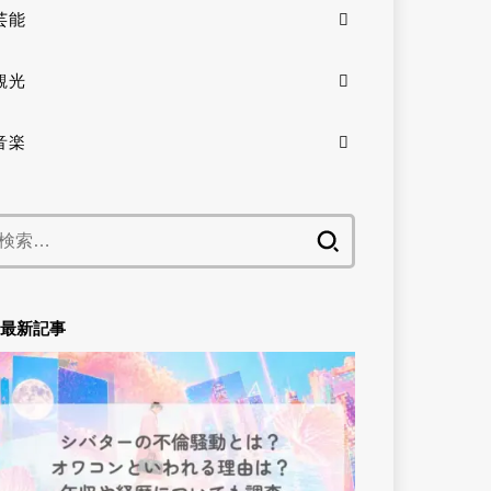
芸能
観光
音楽
検
索:
最新記事