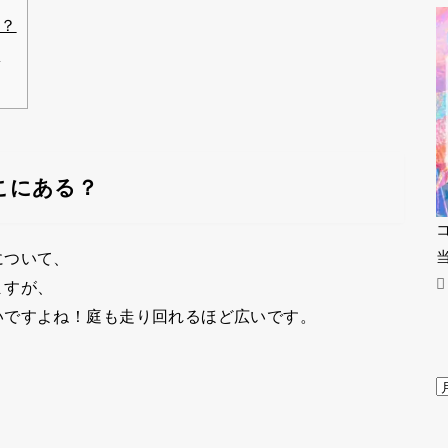
は？
？
こにある？
について、
ますが、
いですよね！庭も走り回れるほど広いです。