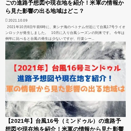
ごの進路予想図や現在地を紹介！米軍の情報か
ら見た影響の出る地域はどこ？
2021.10.09
2021年10月8日午前6時に、東シナ海のベトナム付近にて台風17号ライオ
ンロックが発生しました。 10月に入り台風シーズンの到来です。 今年は
例年に比べると台風の発生は少ないですが、行楽シー...
【2021年】台風16号（ミンドゥル）の進路予
想図や現在地を紹介！米軍の情報から見た影響