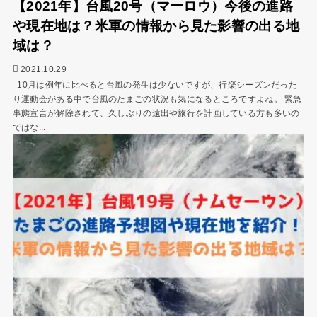
【2021年】台風20号（マーロウ）今後の進路
や現在地は？米軍の情報から見た影響の出る地
域は？
2021.10.29
10月は例年に比べると台風の発生は少ないですが、行楽シーズンだった
り運動会がある中で台風のたまごの状況も気になるところですよね。 緊急
事態宣言が解除されて、久しぶりの遠出や旅行を計画している方も多いの
ではな...