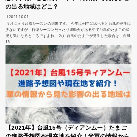
の出る地域はどこ？
2021.10.01
9月に入り台風シーズンの到来です。 今年は例年に比べると台風の発生は
少ないですが、行楽シーズンだったり運動会がある中で台風のたまごの状
況も気になるところですよね。 次に台風のたまごが発生した場合は、台風
16...
【2021年】台風15号（ディアンムー）たまご
の進路予想図や現在地を紹介！米軍の情報から