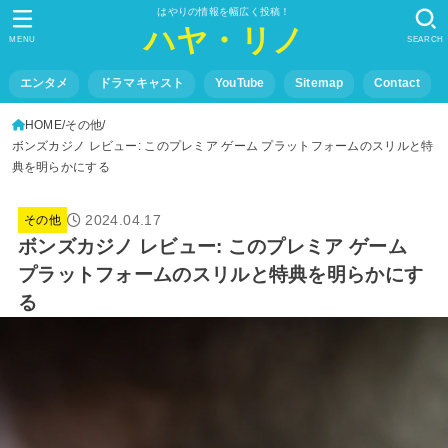
はやりの情報を幅広く投稿！
ハヤ・リノ
MENU
SEARCH
エンタメ
ドラマキャスト
YouTube
Sitemap
Contact
HOME
その他
ボンズカジノ レビュー: このプレミア ゲーム プラットフォームのスリルと特
典を明らかにする
2024.04.17
その他
ボンズカジノ レビュー: このプレミア ゲーム
プラットフォームのスリルと特典を明らかにす
る