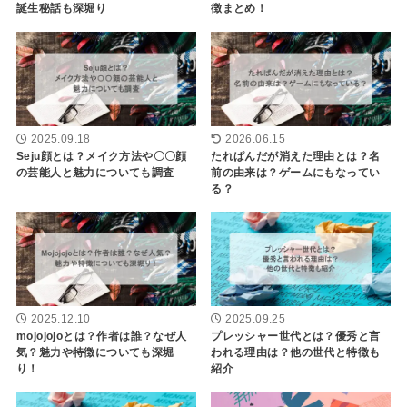
誕生秘話も深堀り
徴まとめ！
2025.09.18
2026.06.15
Seju顔とは？メイク方法や〇〇顔
たれぱんだが消えた理由とは？名
の芸能人と魅力についても調査
前の由来は？ゲームにもなってい
る？
2025.12.10
2025.09.25
mojojojoとは？作者は誰？なぜ人
プレッシャー世代とは？優秀と言
気？魅力や特徴についても深堀
われる理由は？他の世代と特徴も
り！
紹介