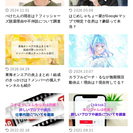
2024.11.01
2026.05.06
ぺけたんの現在は？フィッシャー
はじめしゃちょー家がGoogleマッ
ズ脱退理由や不仲説について調査
プで特定？住所は？豪邸って本
当？
2026.04.29
2024.10.07
東海オンエアの炎上まとめ！結成
カラフルピーチ・るなが無期限活
のきっかけは？メンバーの個人チ
動休止！理由は？現在何してる？
ャンネルも紹介
2022.02.18
2021.08.31