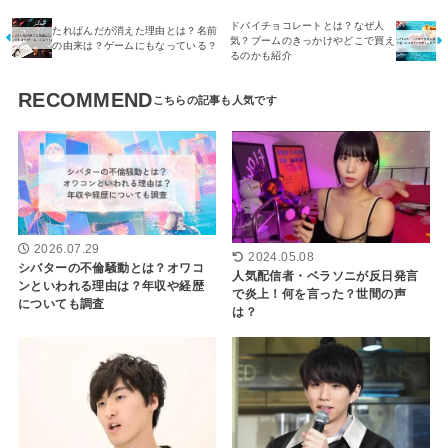
ドバイチョコレートとは？なぜ人
たれぱんだが消えた理由とは？名前
気？ブームのきっかけやどこで買え
の由来は？ゲームにもなっている？
るのかも紹介
RECOMMEND
2026.07.29
2024.05.08
シバターの不倫騒動とは？オワコ
人気配信者・ベラソニが反日発言
ンといわれる理由は？年収や経歴
で炎上！何を言った？世間の声
についても調査
は？