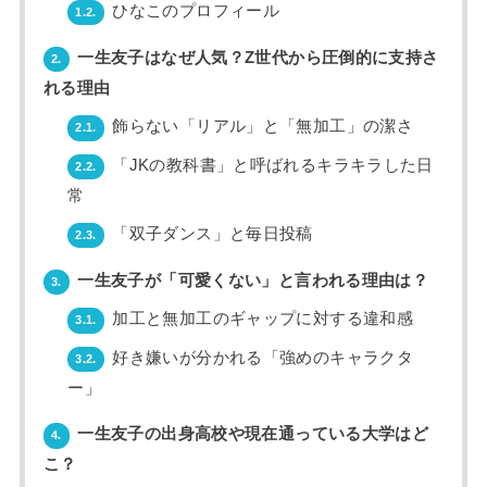
ひなこのプロフィール
1.2.
一生友子はなぜ人気？Z世代から圧倒的に支持さ
2.
れる理由
飾らない「リアル」と「無加工」の潔さ
2.1.
「JKの教科書」と呼ばれるキラキラした日
2.2.
常
「双子ダンス」と毎日投稿
2.3.
一生友子が「可愛くない」と言われる理由は？
3.
加工と無加工のギャップに対する違和感
3.1.
好き嫌いが分かれる「強めのキャラクタ
3.2.
ー」
一生友子の出身高校や現在通っている大学はど
4.
こ？