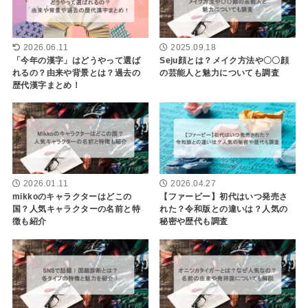
2026.06.11
2025.09.18
「今年の漢字」はどうやって選ば
Seju顔とは？メイク方法や〇〇顔
れるの？由来や背景とは？過去の
の芸能人と魅力についても調査
歴代漢字まとめ！
2026.01.11
2026.04.27
mikkoのキャラクターはどこの
【ファービー】初代はいつ発売さ
国？人気キャラクターの名前と特
れた？令和版との違いは？人気の
徴も紹介
秘密や歴代も調査