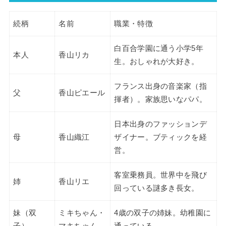
続柄
名前
職業・特徴
白百合学園に通う小学5年
本人
香山リカ
生。おしゃれが大好き。
フランス出身の音楽家（指
父
香山ピエール
揮者）。家族思いなパパ。
日本出身のファッションデ
母
香山織江
ザイナー。ブティックを経
営。
客室乗務員。世界中を飛び
姉
香山リエ
回っている謎多き長女。
妹（双
ミキちゃん・
4歳の双子の姉妹。幼稚園に
子）
マキちゃん
通っている。