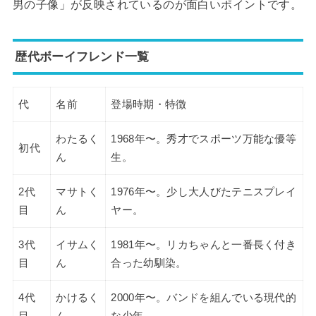
男の子像」が反映されているのが面白いポイントです。
歴代ボーイフレンド一覧
代
名前
登場時期・特徴
わたるく
1968年〜。秀才でスポーツ万能な優等
初代
ん
生。
2代
マサトく
1976年〜。少し大人びたテニスプレイ
目
ん
ヤー。
3代
イサムく
1981年〜。リカちゃんと一番長く付き
目
ん
合った幼馴染。
4代
かけるく
2000年〜。バンドを組んでいる現代的
目
ん
な少年。